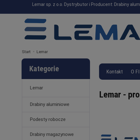
Lemar sp. z o.o. Dystrybutor i Producent: Drabiny a
Start
Lemar
Kategorie
Kontakt
O F
Lemar
Lemar - pro
Drabiny aluminiowe
Podesty robocze
Drabiny magazynowe