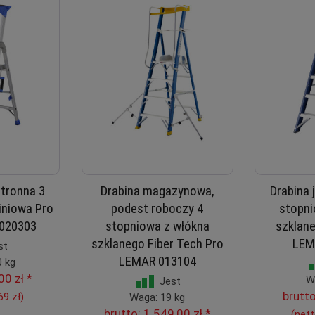
stronna 3
Drabina magazynowa,
Drabina 
iniowa Pro
podest roboczy 4
stopni
020303
stopniowa z włókna
szklane
szklanego Fiber Tech Pro
LEM
st
LEMAR 013104
0 kg
00 zł
*
W
Jest
brutt
69 zł
)
Waga: 19 kg
brutto:
1 549,00 zł
*
(net