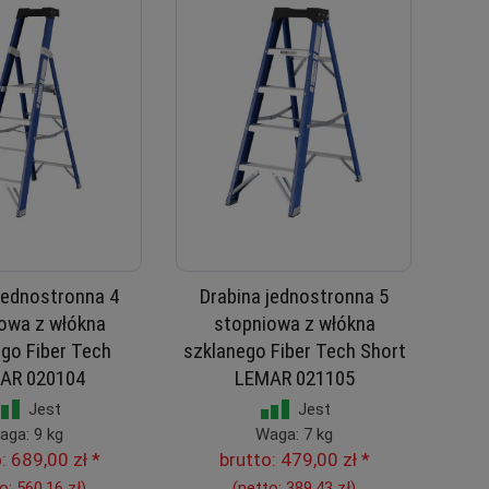
jednostronna 4
Drabina jednostronna 5
owa z włókna
stopniowa z włókna
go Fiber Tech
szklanego Fiber Tech Short
AR 020104
LEMAR 021105
Jest
Jest
aga: 9 kg
Waga: 7 kg
o:
689,00 zł
*
brutto:
479,00 zł
*
to:
560,16 zł
)
(netto:
389,43 zł
)