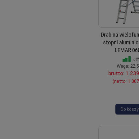
Drabina wielofu
stopni alumini
LEMAR 06
Je
Waga: 22.5
brutto:
1 239
(netto:
1 007
Do koszy