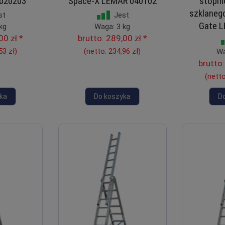
020203
Space-X LEMAR 040102
stopni
szklanego
st
Jest
Gate 
kg
Waga: 3 kg
00 zł
*
brutto:
289,00 zł
*
53 zł
)
(netto:
234,96 zł
)
Wa
brutto
(nett
ka
Do koszyka
D