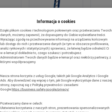
Informacja o cookies
Dzięki plikom cookies i technologiom pokrewnym oraz przetwarzaniu Twoich
danych, możemy zapewnić, że dopasujemy do Ciebie wyświetlane treści.
Wyrażając zgodę na przechowywanie informacji na urządzeniu końcowym
lub dostęp do nich i przetwarzanie danych (w tym w obszarze profilowania,
analiz rynkowych i statystycznych) sprawiasz, że łatwiej będzie odnaleźć Ci
w e-lemar.pl dokładnie to, czego szukasz i potrzebujesz.
Administratorem Twoich danych będzie e-lemar.pl oraz niektórzy partnerzy, z
na z linką
Drabina rozsuwana z linką
Drabina r
którymi współpracujemy.
z włókna
2x14 stopni z włókna
2x16 st
 Tech Rope
szklanego Fiber Tech Rope
szklanego
Nasza strona korzysta z usług Google, takich jak Google Analytics i Google
0012
LEMAR 050014
LEM
Ads. Aby dowiedzieć się więcej o tym, jak Google wykorzystuje dane z naszej
strony, zapoznaj się z Polityką prywatności i zasadami
 sztuki
Chwilowy Brak
O
Google:
https://business.safety.google/privacy/
Waga: 23 kg
 kg
Wa
brutto:
2 049,00 zł
*
,00 zł
*
brutto
Przetwarzamy dane w celach:
(netto:
1 665,85 zł
)
,03 zł
)
(nett
Ułatwienia korzystania z naszych stron, prezentowania spersonalizowanych