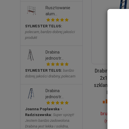
Rusztowanie
alum...
SYLWESTER TELUS:
polecam, bardzo dobrej jakości
produkt
Drabina
jednostr...
Drabina rozsuwa
SYLWESTER TELUS:
bardzo
dobrej jakości drabiny, polecam
2x12 stopni 
szklanego Fiber
Drabina
LEMAR 05
jednostr...
Ostatnie
Waga: 20
Joanna Popławska -
brutto:
1 909
Radziszewska:
Super sprzęt!
Jestem bardzo zadowolona.
(netto:
1 552
Drabina jest lekka i solidna,