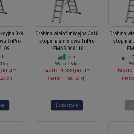
nkcyjna 3x9
Drabina wielofunkcyjna 3x10
Drabina wi
owa TriPro
stopni aluminiowa TriPro
stopni al
0109
LEMAR 060110
LEM
C
st
Jest
Wa
0 kg
Waga: 26 kg
brutto
,00 zł
*
brutto:
1 339,00 zł
*
(nett
,32 zł
)
(netto:
1 088,62 zł
)
ka
Do koszyka
D