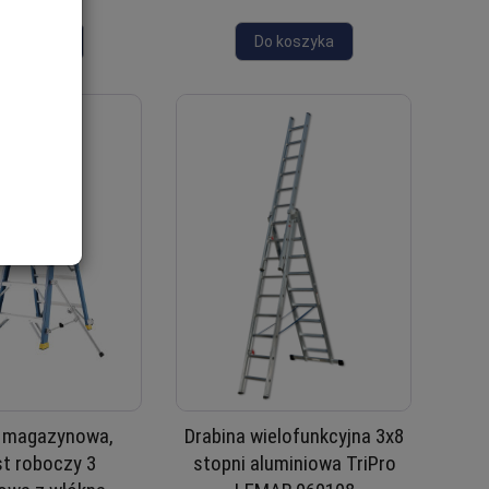
o koszyka
Do koszyka
a magazynowa,
Drabina wielofunkcyjna 3x8
t roboczy 3
stopni aluminiowa TriPro