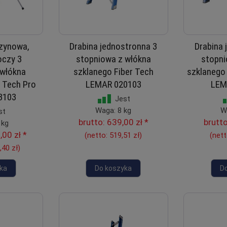
zynowa,
Drabina jednostronna 3
Drabina 
oczy 3
stopniowa z włókna
stopni
 włókna
szklanego Fiber Tech
szklanego 
r Tech Pro
LEMAR 020103
LEM
3103
Jest
Waga: 8 kg
W
st
brutto:
639,00 zł
*
brutt
 kg
,00 zł
*
(netto:
519,51 zł
)
(net
,40 zł
)
ka
Do koszyka
D