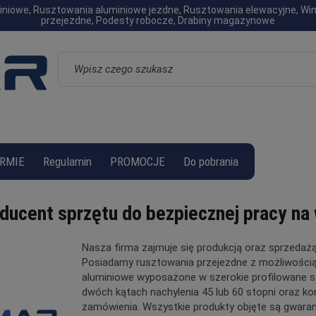
luminiowe, Rusztowania aluminiowe jezdne, Rusztowania elewacyjne, W
przejezdne, Podesty robocze, Drabiny magazynowe
Wyszukaj
IRMIE
Regulamin
PROMOCJE
Do pobrania
ducent sprzętu do bezpiecznej pracy na
Nasza firma zajmuje się produkcją oraz sprzedaż
Posiadamy rusztowania przejezdne z możliwością
aluminiowe wyposażone w szerokie profilowane st
dwóch kątach nachylenia 45 lub 60 stopni oraz ko
zamówienia. Wszystkie produkty objęte są gwaranc