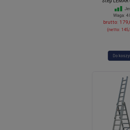
Step LEMAR 
Je
Waga: 4 
brutto:
179,
(netto:
145,
Do koszy