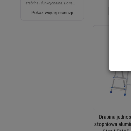
stabilna i funkcjonalna. Do te...
Do koszy
Pokaż więcej recenzji
Drabina jedno
stopniowa alumi