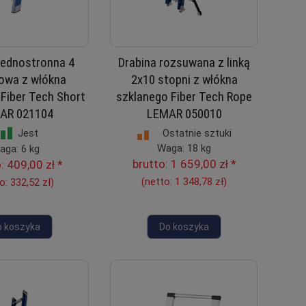
jednostronna 4
Drabina rozsuwana z linką
owa z włókna
2x10 stopni z włókna
Fiber Tech Short
szklanego Fiber Tech Rope
AR 021104
LEMAR 050010
Ostatnie sztuki
Jest
Waga: 18 kg
aga: 6 kg
brutto:
1 659,00 zł
*
o:
409,00 zł
*
(netto:
1 348,78 zł
)
to:
332,52 zł
)
o koszyka
Do koszyka