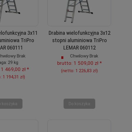
elofunkcyjna 3x11
Drabina wielofunkcyjna 3x12
uminiowa TriPro
stopni aluminiowa TriPro
AR 060111
LEMAR 060112
hwilowy Brak
Chwilowy Brak
ga: 29 kg
brutto:
1 509,00 zł
*
:
1 469,00 zł
*
(netto:
1 226,83 zł
)
o:
1 194,31 zł
)
o koszyka
Do koszyka