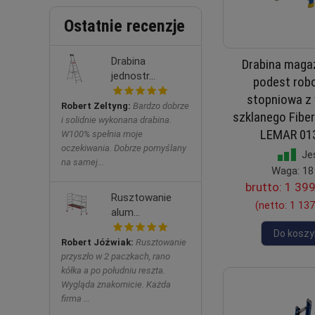
Ostatnie recenzje
Drabina
Drabina maga
jednostr...
podest rob
stopniowa z
Robert Zeltyng:
Bardzo dobrze
szklanego Fibe
i solidnie wykonana drabina.
LEMAR 01
W100% spełnia moje
oczekiwania. Dobrze pomyślany
Je
na samej...
Waga: 18
brutto:
1 399
Rusztowanie
(netto:
1 137
alum...
Do koszy
Robert Jóźwiak:
Rusztowanie
przyszło w 2 paczkach, rano
kółka a po południu reszta.
Wygląda znakomicie. Każda
firma ...