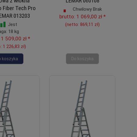
owa z włókna
LEMAR 060108
 Fiber Tech Pro
Chwilowy Brak
LEMAR 013203
brutto:
1 069,00 zł
*
(netto:
869,11 zł
)
Jest
ga: 18 kg
:
1 509,00 zł
*
o:
1 226,83 zł
)
o koszyka
Do koszyka