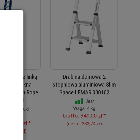
ozsuwana z linką
Drabina domowa 2
opni z włókna
stopniowa aluminiowa Slim
 Fiber Tech Rope
Space LEMAR 030102
AR 050016
Jest
Waga: 4 kg
statnie sztuki
brutto:
349,00 zł
*
ga: 25 kg
:
2 269,00 zł
*
(netto:
283,74 zł
)
o:
1 844,72 zł
)