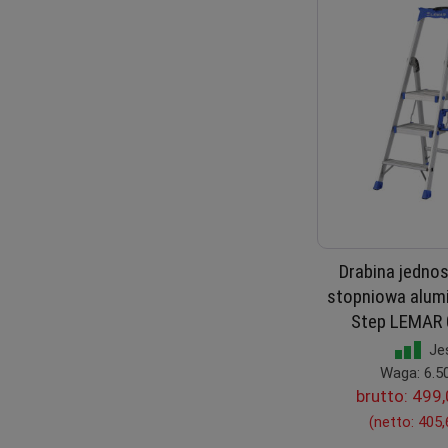
Drabina jedno
stopniowa alum
Step LEMAR 
Je
Waga: 6.5
brutto:
499,
(netto:
405,