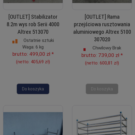
[OUTLET] Stabilizator
[OUTLET] Rama
8.2m wys rob Serii 4000
przejściowa rusztowania
Altrex 513070
aluminiowego Altrex 5100
307020
Ostatnie sztuki
Waga: 6 kg
Chwilowy Brak
brutto:
499,00 zł
*
brutto:
739,00 zł
*
(netto:
405,69 zł
)
(netto:
600,81 zł
)
Do koszyka
Do koszyka