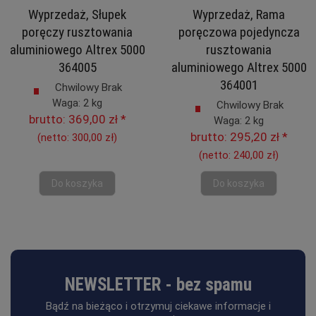
Wyprzedaż, Słupek
Wyprzedaż, Rama
poręczy rusztowania
poręczowa pojedyncza
aluminiowego Altrex 5000
rusztowania
364005
aluminiowego Altrex 5000
364001
Chwilowy Brak
Waga: 2 kg
Chwilowy Brak
brutto:
369,00 zł
*
Waga: 2 kg
brutto:
295,20 zł
*
(netto:
300,00 zł
)
(netto:
240,00 zł
)
Do koszyka
Do koszyka
NEWSLETTER - bez spamu
Bądź na bieżąco i otrzymuj ciekawe informacje i