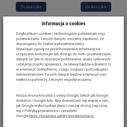
Do koszyka
Do koszyka
Informacja o cookies
Dzięki plikom cookies i technologiom pokrewnym oraz
przetwarzaniu Twoich danych, możemy zapewnić, że
dopasujemy do Ciebie wyświetlane treści.
Wyrażając zgodę na przechowywanie informacji na
urządzeniu końcowym lub dostęp do nich i przetwarzanie
danych (w tym w obszarze profilowania, analiz rynkowych
i statystycznych) sprawiasz, że łatwiej będzie odnaleźć Ci
w e-lemar.pl dokładnie to, czego szukasz i potrzebujesz.
Administratorem Twoich danych będzie e-lemar.pl oraz
niektórzy partnerzy, z którymi współpracujemy.
Nasza strona korzysta z usług Google, takich jak Google
Analytics i Google Ads. Aby dowiedzieć się więcej o tym,
jak Google wykorzystuje dane z naszej strony, zapoznaj
się z Polityką prywatności i zasadami
Wyprzedaż, Rama
Wyprzedaż, Rama krótka
Google:
https://business.safety.google/privacy/
drabinowa rusztowania
drabinowa rusztowania