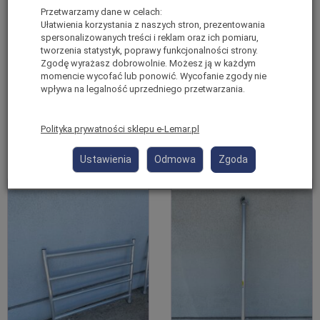
aluminiowego Drabex RA
aluminiowego Drabex RA
Przetwarzamy dane w celach:
1120S 350.01
1120S 350.04
Ułatwienia korzystania z naszych stron, prezentowania
spersonalizowanych treści i reklam oraz ich pomiaru,
Ostatnie sztuki
Ostatnie sztuki
tworzenia statystyk, poprawy funkcjonalności strony.
Waga: 2 kg
Waga: 2 kg
Zgodę wyrażasz dobrowolnie. Możesz ją w każdym
brutto:
819,00 zł
*
brutto:
499,00 zł
*
momencie wycofać lub ponowić. Wycofanie zgody nie
wpływa na legalność uprzedniego przetwarzania.
(netto:
665,85 zł
)
(netto:
405,69 zł
)
Polityka prywatności sklepu e-Lemar.pl
Do koszyka
Do koszyka
Ustawienia
Odmowa
Zgoda