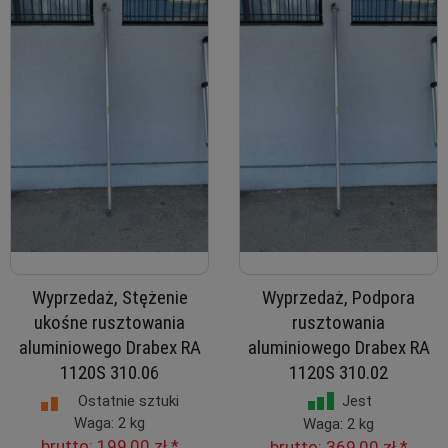
Wyprzedaż, Stężenie
Wyprzedaż, Podpora
ukośne rusztowania
rusztowania
aluminiowego Drabex RA
aluminiowego Drabex RA
1120S 310.06
1120S 310.02
Ostatnie sztuki
Jest
Waga: 2 kg
Waga: 2 kg
brutto:
199,00 zł
*
brutto:
369,00 zł
*