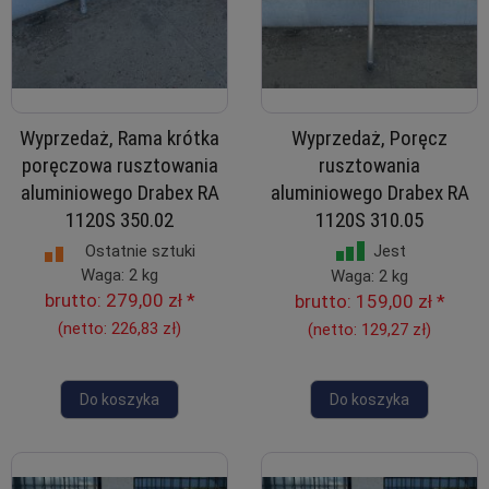
Wyprzedaż, Rama krótka
Wyprzedaż, Poręcz
poręczowa rusztowania
rusztowania
aluminiowego Drabex RA
aluminiowego Drabex RA
1120S 350.02
1120S 310.05
Ostatnie sztuki
Jest
Waga: 2 kg
Waga: 2 kg
brutto:
279,00 zł
*
brutto:
159,00 zł
*
(netto:
226,83 zł
)
(netto:
129,27 zł
)
Do koszyka
Do koszyka