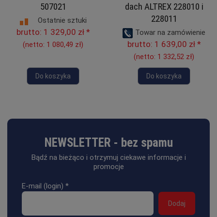
507021
dach ALTREX 228010 i
228011
Ostatnie sztuki
brutto:
1 329,00 zł
*
Towar na zamówienie
brutto:
1 639,00 zł
*
(netto:
1 080,49 zł
)
(netto:
1 332,52 zł
)
Do koszyka
Do koszyka
NEWSLETTER - bez spamu
Bądź na bieżąco i otrzymuj ciekawe informacje i
promocje
E-mail (login)
*