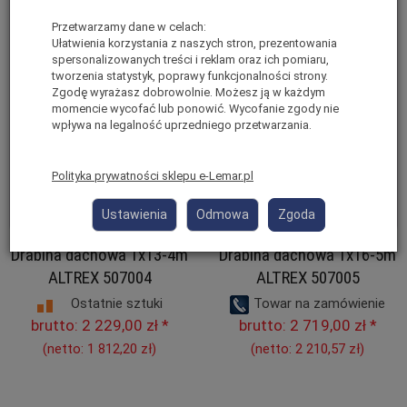
Przetwarzamy dane w celach:
Ułatwienia korzystania z naszych stron, prezentowania
spersonalizowanych treści i reklam oraz ich pomiaru,
tworzenia statystyk, poprawy funkcjonalności strony.
Zgodę wyrażasz dobrowolnie. Możesz ją w każdym
momencie wycofać lub ponowić. Wycofanie zgody nie
wpływa na legalność uprzedniego przetwarzania.
Polityka prywatności sklepu e-Lemar.pl
Ustawienia
Odmowa
Zgoda
Drabina dachowa 1x13-4m
Drabina dachowa 1x16-5m
ALTREX 507004
ALTREX 507005
Ostatnie sztuki
Towar na zamówienie
brutto:
2 719,00 zł
*
brutto:
2 229,00 zł
*
(netto:
2 210,57 zł
)
(netto:
1 812,20 zł
)