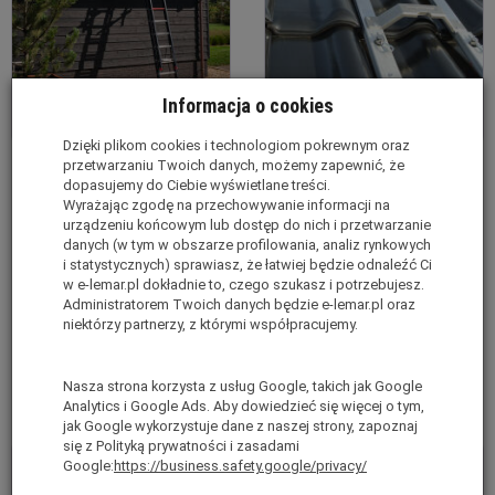
Informacja o cookies
Dzięki plikom cookies i technologiom pokrewnym oraz
przetwarzaniu Twoich danych, możemy zapewnić, że
Drabina dachowa 1x7-2m
Drabina dachowa 1x10-3m
dopasujemy do Ciebie wyświetlane treści.
ALTREX 507002
ALTREX 507003
Wyrażając zgodę na przechowywanie informacji na
urządzeniu końcowym lub dostęp do nich i przetwarzanie
Ostatnie sztuki
Ostatnie sztuki
danych (w tym w obszarze profilowania, analiz rynkowych
brutto:
1 329,00 zł
*
brutto:
1 769,00 zł
*
i statystycznych) sprawiasz, że łatwiej będzie odnaleźć Ci
w e-lemar.pl dokładnie to, czego szukasz i potrzebujesz.
(netto:
1 080,49 zł
)
(netto:
1 438,21 zł
)
Administratorem Twoich danych będzie e-lemar.pl oraz
niektórzy partnerzy, z którymi współpracujemy.
Do koszyka
Do koszyka
Nasza strona korzysta z usług Google, takich jak Google
Analytics i Google Ads. Aby dowiedzieć się więcej o tym,
jak Google wykorzystuje dane z naszej strony, zapoznaj
się z Polityką prywatności i zasadami
Google:
https://business.safety.google/privacy/