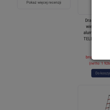
Pokaż więcej recenzji
Drabina tele
wielofunkcyj
aluminiowa Co
TELESTEPS 72
Je
Waga: 20
brutto:
2 369
(netto:
1 926
Do koszy