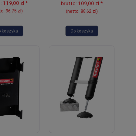
o:
119,00 zł
*
brutto:
109,00 zł
*
to:
96,75 zł
)
(netto:
88,62 zł
)
o koszyka
Do koszyka