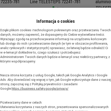
 72235-781
Line TELESTEPS 72241-781
alumini
TELEST
st
Jest
 kg
Waga: 17 kg
,00 zł
*
brutto:
2 119,00 zł
*
Wa
Informacja o cookies
brutto
,25 zł
)
(netto:
1 722,76 zł
)
Dzięki plikom cookies i technologiom pokrewnym oraz przetwarzaniu Twoich
(nett
danych, możemy zapewnić, że dopasujemy do Ciebie wyświetlane treści.
Wyrażając zgodę na przechowywanie informacji na urządzeniu końcowym
ka
Do koszyka
D
lub dostęp do nich i przetwarzanie danych (w tym w obszarze profilowania,
analiz rynkowych i statystycznych) sprawiasz, że łatwiej będzie odnaleźć Ci
w e-lemar.pl dokładnie to, czego szukasz i potrzebujesz.
Administratorem Twoich danych będzie e-lemar.pl oraz niektórzy partnerzy, z
którymi współpracujemy.
Nasza strona korzysta z usług Google, takich jak Google Analytics i Google
Ads. Aby dowiedzieć się więcej o tym, jak Google wykorzystuje dane z naszej
strony, zapoznaj się z Polityką prywatności i zasadami
Google:
https://business.safety.google/privacy/
Przetwarzamy dane w celach:
Ułatwienia korzystania z naszych stron, prezentowania spersonalizowanych