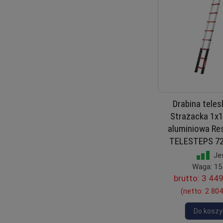
Drabina tele
Strażacka 1x1
aluminiowa Re
TELESTEPS 72
Je
Waga: 15
brutto:
3 449
(netto:
2 804
Do koszy