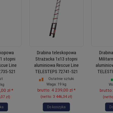
skopowa
Drabina teleskopowa
Drabin
1 stopni
Strażacka 1x13 stopni
Militar
scue Line
aluminiowa Rescue Line
aluminiow
735-521
TELESTEPS 72741-521
TELEST
Ostatnie sztuki
st
Waga: 19 kg
 kg
Wa
brutto:
4 239,00 zł
*
,00 zł
*
brutto
(netto:
3 446,34 zł
)
,07 zł
)
(nett
ka
Do koszyka
D