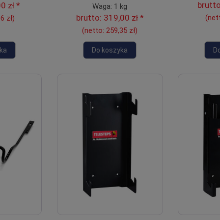
brutt
0 zł
*
Waga: 1 kg
brutto:
319,00 zł
*
(net
6 zł
)
(netto:
259,35 zł
)
ka
Do koszyka
D