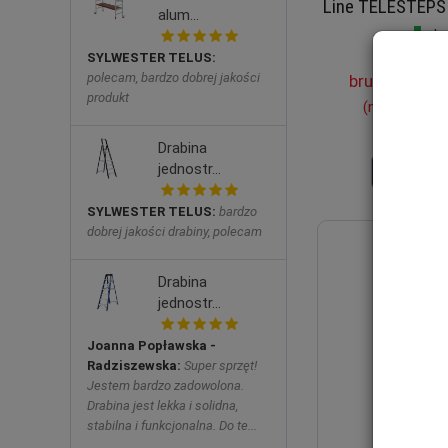
Line TELESTEPS
alum...
Je
Waga: 15
SYLWESTER TELUS:
polecam, bardzo dobrej jakości
brutto:
1 849
produkt
(netto:
1 503
Drabina
jednostr...
Do koszy
SYLWESTER TELUS:
bardzo
dobrej jakości drabiny, polecam
Drabina
jednostr...
Joanna Popławska -
Radziszewska:
Super sprzęt!
Jestem bardzo zadowolona.
Drabina jest lekka i solidna,
stabilna i funkcjonalna. Do te...