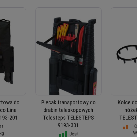
rtowa do
Plecak transportowy do
Kolce d
Eco Line
drabin teleskopowych
nóżek
193-201
Telesteps TELESTEPS
TELEST
9193-301
O
st
W
kg
Jest