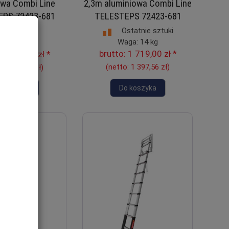
owa Combi Line
2,3m aluminiowa Combi Line
EPS 72423-681
TELESTEPS 72423-681
Ostatnie sztuki
Jest
Waga: 14 kg
ga: 14 kg
brutto:
1 719,00 zł
*
:
1 819,00 zł
*
(netto:
1 397,56 zł
)
o:
1 478,86 zł
)
o koszyka
Do koszyka