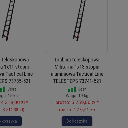
a teleskopowa
Drabina teleskopowa
na 1x11 stopni
Militarna 1x13 stopni
a Tactical Line
aluminiowa Tactical Line
EPS 73735-521
TELESTEPS 73741-521
Jest
Jest
ga: 15 kg
Waga: 19 kg
:
4 319,00 zł
*
brutto:
5 259,00 zł
*
o:
3 511,38 zł
)
(netto:
4 275,61 zł
)
o koszyka
Do koszyka