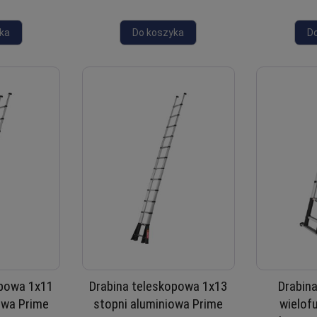
ka
Do koszyka
D
opowa 1x11
Drabina teleskopowa 1x13
Drabin
owa Prime
stopni aluminiowa Prime
wielof