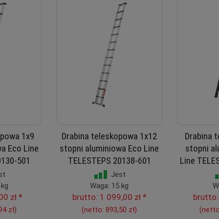
opowa 1x9
Drabina teleskopowa 1x12
Drabina 
wa Eco Line
stopni aluminiowa Eco Line
stopni a
130-501
TELESTEPS 20138-601
Line TELE
st
Jest
 kg
Waga: 15 kg
W
00 zł
*
brutto:
1 099,00 zł
*
brutto
94 zł
)
(netto:
893,50 zł
)
(nett