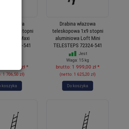
ina włazowa
Drabina włazowa
owa 1x10 stopni
teleskopowa 1x9 stopni
owa Loft Maxi
aluminiowa Loft Mini
EPS 72527-541
TELESTEPS 72324-541
Jest
Jest
ga: 17 kg
Waga: 15 kg
:
2 099,00 zł
*
brutto:
1 999,00 zł
*
o:
1 706,50 zł
)
(netto:
1 625,20 zł
)
o koszyka
Do koszyka