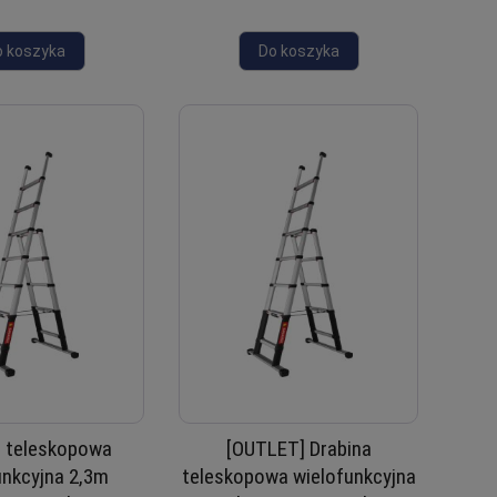
o koszyka
Do koszyka
a teleskopowa
[OUTLET] Drabina
unkcyjna 2,3m
teleskopowa wielofunkcyjna