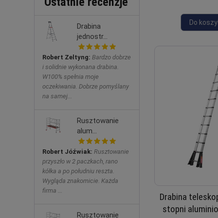
Ostatnie recenzje
Do koszy
Drabina
jednostr...
Robert Zeltyng:
Bardzo dobrze
i solidnie wykonana drabina.
W100% spełnia moje
oczekiwania. Dobrze pomyślany
na samej...
Rusztowanie
alum...
Robert Jóźwiak:
Rusztowanie
przyszło w 2 paczkach, rano
kółka a po południu reszta.
Wygląda znakomicie. Każda
firma ...
Drabina telesk
stopni alumini
Rusztowanie