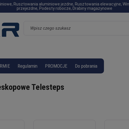
luminiowe, Rusztowania aluminiowe jezdne, Rusztowania elewacyjne, W
przejezdne, Podesty robocze, Drabiny magazynowe
Wyszukaj
s
IRMIE
Regulamin
PROMOCJE
Do pobrania
leskopowe Telesteps