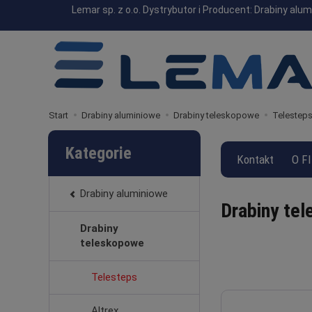
Lemar sp. z o.o. Dystrybutor i Producent: Drabiny a
Start
Drabiny aluminiowe
Drabiny teleskopowe
Telestep
Kategorie
Kontakt
O F
Drabiny aluminiowe
Drabiny te
Drabiny
teleskopowe
Telesteps
Altrex