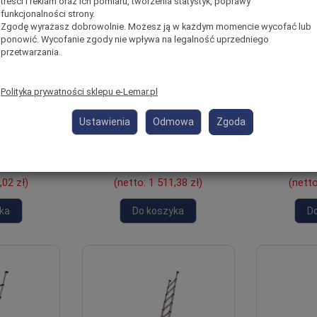
treści i reklam oraz ich pomiaru, tworzenia statystyk, poprawy
funkcjonalności strony.
Zgodę wyrażasz dobrowolnie. Możesz ją w każdym momencie wycofać lub
ponowić. Wycofanie zgody nie wpływa na legalność uprzedniego
przetwarzania.
skopowa
Podest roboczy
Drab
na 3,0m
teleskopowy aluminiowy
teleskop
mbi Line
Solid Line TELESTEPS
alumini
Polityka prywatności sklepu e-Lemar.pl
430-681
61209-601
TELEST
Ustawienia
Odmowa
Zgoda
st
Jest
 kg
Waga: 17 kg
Wa
,00 zł
*
brutto:
1 859,00 zł
*
brutto
,02 zł
)
(netto:
1 511,38 zł
)
(nett
ka
Do koszyka
D