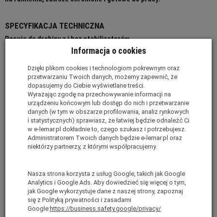
SPECYFIKACJA TECHNICZNA
Pasuje do drabiny z i bez stabilizatorów.
Informacja o cookies
Dzięki plikom cookies i technologiom pokrewnym oraz
przetwarzaniu Twoich danych, możemy zapewnić, że
dopasujemy do Ciebie wyświetlane treści.
Wyrażając zgodę na przechowywanie informacji na
Produkt pasuje do drabin:
urządzeniu końcowym lub dostęp do nich i przetwarzanie
danych (w tym w obszarze profilowania, analiz rynkowych
Prime Line
Eco Line
i statystycznych) sprawiasz, że łatwiej będzie odnaleźć Ci
w e-lemar.pl dokładnie to, czego szukasz i potrzebujesz.
Administratorem Twoich danych będzie e-lemar.pl oraz
niektórzy partnerzy, z którymi współpracujemy.
Nasza strona korzysta z usług Google, takich jak Google
Analytics i Google Ads. Aby dowiedzieć się więcej o tym,
jak Google wykorzystuje dane z naszej strony, zapoznaj
się z Polityką prywatności i zasadami
Google:
https://business.safety.google/privacy/