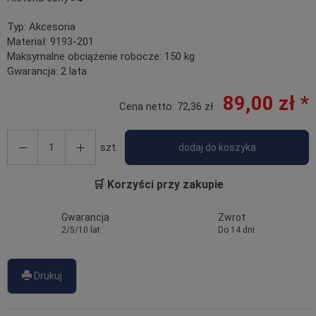
Typ:
Akcesoria
Materiał:
9193-201
Maksymalne obciążenie robocze:
150 kg
Gwarancja:
2 lata
89,00 zł *
Cena netto:
72,36 zł
szt.
dodaj do koszyka
🛒 Korzyści przy zakupie
Gwarancja
Zwrot
2/5/10 lat
Do 14 dni
Drukuj