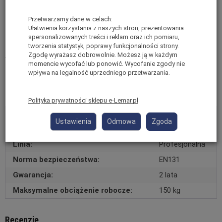
Przetwarzamy dane w celach:
Ułatwienia korzystania z naszych stron, prezentowania
spersonalizowanych treści i reklam oraz ich pomiaru,
tworzenia statystyk, poprawy funkcjonalności strony.
Informacje o producencie
Zgodę wyrażasz dobrowolnie. Możesz ją w każdym
momencie wycofać lub ponowić. Wycofanie zgody nie
wpływa na legalność uprzedniego przetwarzania.
Dane techniczne
Polityka prywatności sklepu e-Lemar.pl
Kategoria:
Akcesoria
Ustawienia
Odmowa
Zgoda
Materiał:
Aluminium
Linia:
Profesjonalna
Norma bezpieczeństwa:
EN131
Gwarancja:
2 lata
Maksymalne obciążenie robocze:
150 kg
Recenzje