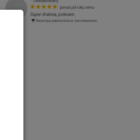
Zweryfikowany
ponad pół roku temu
Super drabina, polecam.
Recenzja potwierdzona zamówieniem.