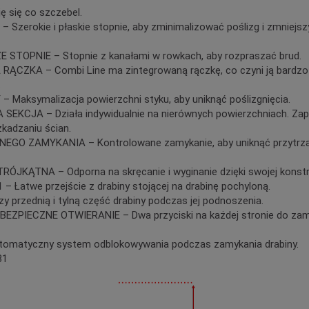
ję się co szczebel.
zerokie i płaskie stopnie, aby zminimalizować poślizg i zmniejsz
 STOPNIE – Stopnie z kanałami w rowkach, aby rozpraszać brud.
CZKA – Combi Line ma zintegrowaną rączkę, co czyni ją bardzo
.
Maksymalizacja powierzchni styku, aby uniknąć poślizgnięcia.
KCJA – Działa indywidualnie na nierównych powierzchniach. Zap
szkadzaniu ścian.
GO ZAMYKANIA – Kontrolowane zamykanie, aby uniknąć przytrza
JKĄTNA – Odporna na skręcanie i wyginanie dzięki swojej konstru
– Łatwe przejście z drabiny stojącej na drabinę pochyloną.
 przednią i tylną część drabiny podczas jej podnoszenia.
BEZPIECZNE OTWIERANIE – Dwa przyciski na każdej stronie do za
omatyczny system odblokowywania podczas zamykania drabiny.
31