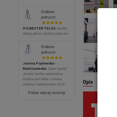
Drabina
jednostr...
SYLWESTER TELUS:
bardzo
dobrej jakości drabiny, polecam
Drabina
jednostr...
Joanna Popławska -
Radziszewska:
Super sprzęt!
Jestem bardzo zadowolona.
Drabina jest lekka i solidna,
Opis
Dokumen
stabilna i funkcjonalna. Do te...
Pokaż więcej recenzji