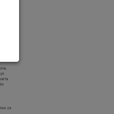
ona,
być
parta.
 do
two za