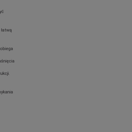
yć
 łatwą
obiega
śnięcia
kcji.
mykania