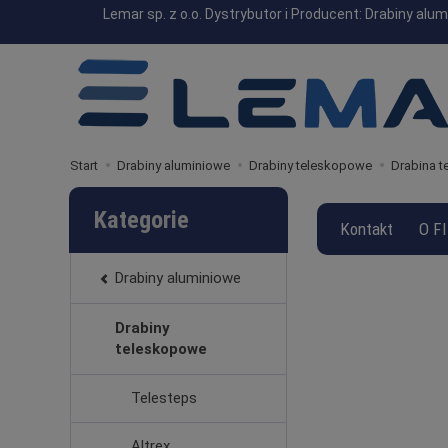
Lemar sp. z o.o. Dystrybutor i Producent: Drabiny a
Start
Drabiny aluminiowe
Drabiny teleskopowe
Drabina 
Kategorie
Kontakt
O F
Drabiny aluminiowe
Drabiny
teleskopowe
Telesteps
Altrex