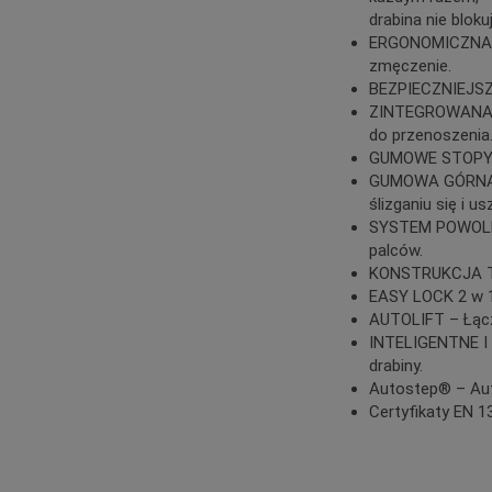
drabina nie bloku
ERGONOMICZNA – S
zmęczenie.
BEZPIECZNIEJSZE
ZINTEGROWANA RĄ
do przenoszenia
GUMOWE STOPY – 
GUMOWA GÓRNA SE
ślizganiu się i u
SYSTEM POWOLNE
palców.
KONSTRUKCJA TRÓ
EASY LOCK 2 w 1 
AUTOLIFT – Łączy
INTELIGENTNE I 
drabiny.
Autostep® – Aut
Certyfikaty EN 1