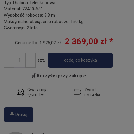
Typ:
Drabina Teleskopowa
Materiał:
72430-681
Wysokość robocza:
3,8 m
Maksymalne obciążenie robocze:
150 kg
Gwarancja:
2 lata
2 369,00 zł *
Cena netto:
1 926,02 zł
szt.
dodaj do koszyka
🛒 Korzyści przy zakupie
Gwarancja
Zwrot
2/5/10 lat
Do 14 dni
Drukuj