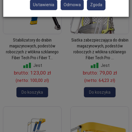
Ustawienia
Odmowa
Zgoda
Stabilizatory do drabin
Siatka zabezpieczająca do drabin
magazynowych, podestów
magazynowych, podestów
roboczych z włókna szklanego
roboczych z włókna szklanego
Fiber Tech Pro i Fiber T...
Fiber Tech Pro ...
Jest
Jest
brutto:
123,00 zł
brutto:
79,00 zł
(netto:
100,00 zł
)
(netto:
64,23 zł
)
Do koszyka
Do koszyka