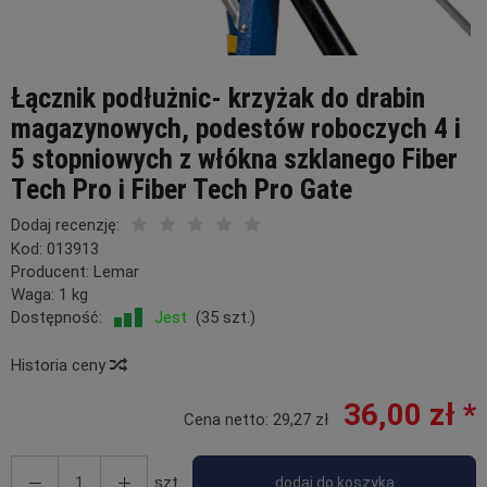
Łącznik podłużnic- krzyżak do drabin
magazynowych, podestów roboczych 4 i
5 stopniowych z włókna szklanego Fiber
Tech Pro i Fiber Tech Pro Gate
Dodaj recenzję:
Kod:
013913
Producent:
Lemar
Waga:
1
kg
Dostępność:
Jest
(
35
szt.)
Historia ceny
36,00 zł *
Cena netto:
29,27 zł
szt.
dodaj do koszyka