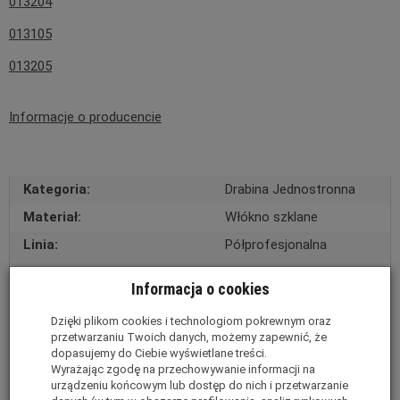
013204
013105
013205
Informacje o producencie
Kategoria:
Drabina Jednostronna
Materiał:
Włókno szklane
Linia:
Półprofesjonalna
Ilość szczebli:
7
Informacja o cookies
Wymiary transportowe (dł.
204cm x 52cm x 12cm
szer. wys.):
Dzięki plikom cookies i technologiom pokrewnym oraz
przetwarzaniu Twoich danych, możemy zapewnić, że
Waga:
11
dopasujemy do Ciebie wyświetlane treści.
Wyrażając zgodę na przechowywanie informacji na
Wysokość stania:
191 cm
urządzeniu końcowym lub dostęp do nich i przetwarzanie