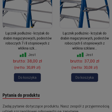
Łącznik podłużnic- krzyżak do
Łącznik podłużnic- krzyżak do
drabin magazynowych, podestów
drabin magazynowych, podestów
roboczych 7 i 8 stopniowych z
roboczych 6 stopniowych z
włókna szk...
włókna szklane...
Jest
Jest
brutto:
38,00 zł
brutto:
37,00 zł
(netto:
30,89 zł
)
(netto:
30,08 zł
)
Do koszyka
Do koszyka
Pytania do produktu
Zadaj pytanie dotyczące produktu. Nasz zespół z przyjemnością
udzieli szczegółowej odpowiedzi na zapytanie.