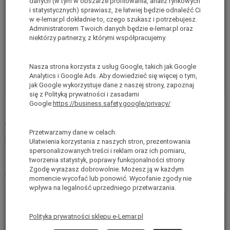
Przód: 8cm x 3cm, Tył:
danych (w tym w obszarze profilowania, analiz rynkowych
Wymiary podłużnicy:
i statystycznych) sprawiasz, że łatwiej będzie odnaleźć Ci
4cm x 3cm
w e-lemar.pl dokładnie to, czego szukasz i potrzebujesz.
Wymiary podestu (szer. dł.):
33cm x 14cm
Administratorem Twoich danych będzie e-lemar.pl oraz
niektórzy partnerzy, z którymi współpracujemy.
Norma bezpieczeństwa:
EN131
Gwarancja:
2 lata
Nasza strona korzysta z usług Google, takich jak Google
Maksymalne obciążenie
Analytics i Google Ads. Aby dowiedzieć się więcej o tym,
150 kg
jak Google wykorzystuje dane z naszej strony, zapoznaj
robocze:
się z Polityką prywatności i zasadami
Google:
https://business.safety.google/privacy/
Recenzje
Przetwarzamy dane w celach:
Produkt nie posiada recenzji.
Dodaj recenzję
Ułatwienia korzystania z naszych stron, prezentowania
spersonalizowanych treści i reklam oraz ich pomiaru,
tworzenia statystyk, poprawy funkcjonalności strony.
Polecane produkty
Zgodę wyrażasz dobrowolnie. Możesz ją w każdym
momencie wycofać lub ponowić. Wycofanie zgody nie
wpływa na legalność uprzedniego przetwarzania.
Polityka prywatności sklepu e-Lemar.pl