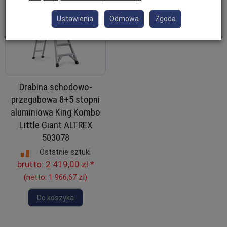
Ustawienia
Odmowa
Zgoda
Drabina schodowo-
przegubowa 8+5 stopni
aluminiowa King Kombo
Little Giant ALTREX
503078
Ostatnie sztuki
brutto:
2 419,00 zł
*
(netto:
1 966,67 zł
)
Do koszyka