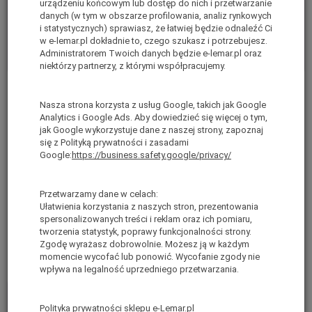
urządzeniu końcowym lub dostęp do nich i przetwarzanie
danych (w tym w obszarze profilowania, analiz rynkowych
i statystycznych) sprawiasz, że łatwiej będzie odnaleźć Ci
w e-lemar.pl dokładnie to, czego szukasz i potrzebujesz.
Administratorem Twoich danych będzie e-lemar.pl oraz
niektórzy partnerzy, z którymi współpracujemy.
Drabina schodowo-
Drabina schodowo-
Nasza strona korzysta z usług Google, takich jak Google
przegubowa 5+3 stopni
przegubowa 6+4 stopni
Analytics i Google Ads. Aby dowiedzieć się więcej o tym,
aluminiowa King Kombo
aluminiowa King Kombo
jak Google wykorzystuje dane z naszej strony, zapoznaj
Little Giant ALTREX
Little Giant ALTREX
się z Polityką prywatności i zasadami
Google:
https://business.safety.google/privacy/
503075
503076
Ostatnie sztuki
Ostatnie sztuki
Przetwarzamy dane w celach:
brutto:
1 599,00 zł
*
brutto:
1 919,00 zł
*
Ułatwienia korzystania z naszych stron, prezentowania
(netto:
1 300,00 zł
)
(netto:
1 560,16 zł
)
spersonalizowanych treści i reklam oraz ich pomiaru,
tworzenia statystyk, poprawy funkcjonalności strony.
Do koszyka
Do koszyka
Zgodę wyrażasz dobrowolnie. Możesz ją w każdym
momencie wycofać lub ponowić. Wycofanie zgody nie
wpływa na legalność uprzedniego przetwarzania.
Polityka prywatności sklepu e-Lemar.pl