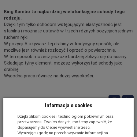
King Kombo to najbardziej wielofunkcyjne schody tego
rodzaju.
Dzięki tym tylko schodom wstępującym elastyczność jest
stabilna i można je ustawić w trzech różnych pozycjach jednym
ruchem ręki.
W pozycji A używasz tej drabiny w tradycyjny sposób, ale
możliwe jest również rozłożyć i oprzeć o powierzchnię.
W ten sposób możesz jeszcze bardziej zbliżyć się do ściany.
Składając tylny element, możesz wykorzystać schody jako
drabinę.
Wygodna praca również na dużej wysokości.
Informacja o cookies
Dzięki plikom cookies i technologiom pokrewnym oraz
przetwarzaniu Twoich danych, możemy zapewnić, że
dopasujemy do Ciebie wyświetlane treści.
Wyrażając zgodę na przechowywanie informacji na