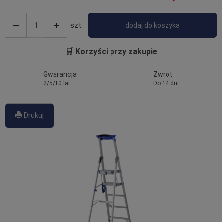
szt.
dodaj do koszyka
🛒 Korzyści przy zakupie
Gwarancja
Zwrot
2/5/10 lat
Do 14 dni
Drukuj