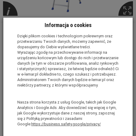
Informacja o cookies
Drabina jednostronna aluminiowa Pro
Dzięki plikom cookies i technologiom pokrewnym oraz
Step LEMAR
przetwarzaniu Twoich danych, możemy zapewnić, że
dopasujemy do Ciebie wyświetlane treści.
PRO STEP posiada szereg unikalnych cech.
Wyrażając zgodę na przechowywanie informacji na
urządzeniu końcowym lub dostęp do nich i przetwarzanie
Stabilna aluminiowa konstrukcja,
danych (w tym w obszarze profilowania, analiz rynkowych
i statystycznych) sprawiasz, że łatwiej będzie odnaleźć Ci
Spełnia normę
EN 131
,
w e-lemar.pl dokładnie to, czego szukasz i potrzebujesz.
Administratorem Twoich danych będzie e-lemar.pl oraz
2 lata gwarancji,
niektórzy partnerzy, z którymi współpracujemy.
Duża, ryflowana platforma robocza o wymiarach
29x29 cm
Nasza strona korzysta z usług Google, takich jak Google
Możliwość pracy z dwóch wysokości (stopień + platforma)
Analytics i Google Ads. Aby dowiedzieć się więcej o tym,
stopień o wymiarach
21x32 cm
jak Google wykorzystuje dane z naszej strony, zapoznaj
się z Polityką prywatności i zasadami
Odlewany aluminiowy przegub zwiększający sztywność
Google:
https://business.safety.google/privacy/
konstrukcji,