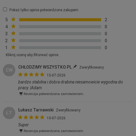
Pokaż tylko opinie potwierdzone zakupem
5
2
4
0
3
0
2
0
1
0
Kliknij ocenę aby filtorwać opinie
CHŁODZIMY WSZYSTKO.PL
Zweryfikowany
CW
15-07-2026
bardzo stabilna i dobra drabina niesamowicie wygodna do
pracy. |Adam
Recenzja potwierdzona zamówieniem.
Łukasz Tarnawski
Zweryfikowany
ŁT
10-07-2026
Super
Recenzja potwierdzona zamówieniem.