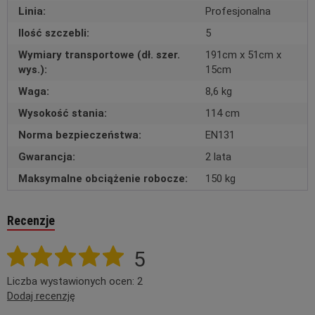
Linia:
Profesjonalna
Ilość szczebli:
5
Wymiary transportowe (dł. szer.
191cm x 51cm x
wys.):
15cm
Waga:
8,6 kg
Wysokość stania:
114 cm
Norma bezpieczeństwa:
EN131
Gwarancja:
2 lata
Maksymalne obciążenie robocze:
150 kg
Recenzje
5
Liczba wystawionych ocen: 2
Dodaj recenzję