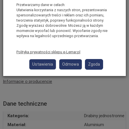
Praktyczny uchwyt na narzędzia,
Przetwarzamy dane w celach:
Ułatwienia korzystania z naszych stron, prezentowania
Antypoślizgowe stopki chroniące podłoże,
spersonalizowanych treści i reklam oraz ich pomiaru,
tworzenia statystyk, poprawy funkcjonalności strony.
Dopuszczalne obciążenie: 150 kg.
Zgodę wyrażasz dobrowolnie. Możesz ją w każdym
momencie wycofać lub ponowić. Wycofanie zgody nie
wpływa na legalność uprzedniego przetwarzania.
Polityka prywatności sklepu e-Lemar.pl
Ustawienia
Odmowa
Zgoda
Informacje o producencie
Dane techniczne
Kategoria:
Drabiny jednostronne
Materiał:
Aluminium