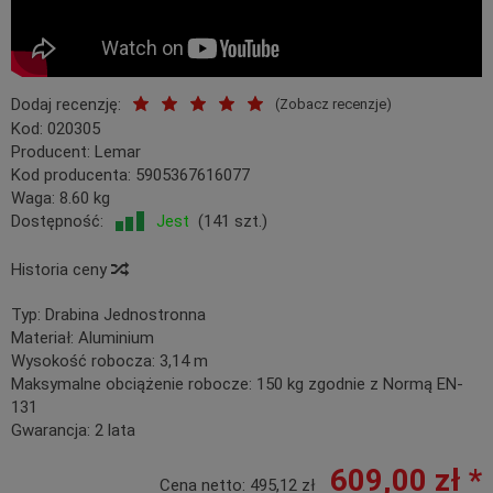
Dodaj recenzję:
(
Zobacz recenzje
)
Kod:
020305
Producent:
Lemar
Kod producenta:
5905367616077
Waga:
8.60
kg
Dostępność:
Jest
(
141
szt.)
Historia ceny
Typ:
Drabina Jednostronna
Materiał:
Aluminium
Wysokość robocza:
3,14 m
Maksymalne obciążenie robocze:
150 kg zgodnie z Normą EN-
131
Gwarancja:
2 lata
609,00 zł *
Cena netto:
495,12 zł