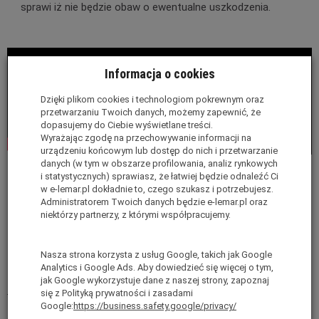
sprawi iż nie będzie obaw o ewentualne uszkodzenia.
Informacja o cookies
Dzięki plikom cookies i technologiom pokrewnym oraz
przetwarzaniu Twoich danych, możemy zapewnić, że
dopasujemy do Ciebie wyświetlane treści.
Wyrażając zgodę na przechowywanie informacji na
urządzeniu końcowym lub dostęp do nich i przetwarzanie
danych (w tym w obszarze profilowania, analiz rynkowych
i statystycznych) sprawiasz, że łatwiej będzie odnaleźć Ci
w e-lemar.pl dokładnie to, czego szukasz i potrzebujesz.
Administratorem Twoich danych będzie e-lemar.pl oraz
niektórzy partnerzy, z którymi współpracujemy.
Nasza strona korzysta z usług Google, takich jak Google
Analytics i Google Ads. Aby dowiedzieć się więcej o tym,
jak Google wykorzystuje dane z naszej strony, zapoznaj
Informacje o producencie
się z Polityką prywatności i zasadami
Google:
https://business.safety.google/privacy/