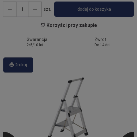
szt.
dodaj do koszyka
🛒 Korzyści przy zakupie
Gwarancja
Zwrot
2/5/10 lat
Do 14 dni
Drukuj