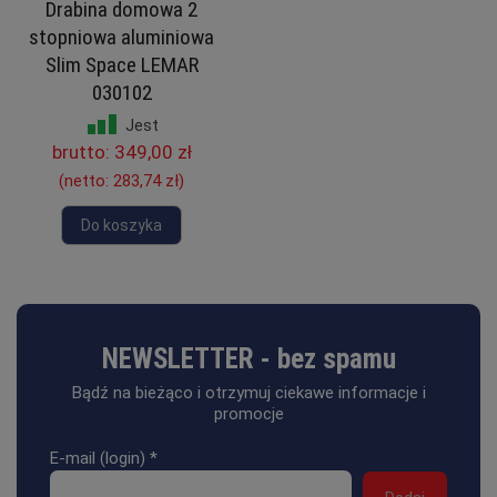
Drabina domowa 2
stopniowa aluminiowa
Slim Space LEMAR
030102
Jest
brutto:
349,00 zł
(netto:
283,74 zł
)
Do koszyka
NEWSLETTER - bez spamu
Bądź na bieżąco i otrzymuj ciekawe informacje i
promocje
E-mail (login)
*