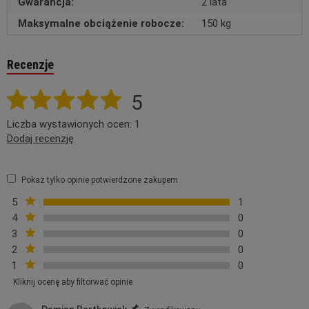
Gwarancja:
2 lata
Maksymalne obciążenie robocze:
150 kg
Recenzje
5
Liczba wystawionych ocen: 1
Dodaj recenzję
Pokaż tylko opinie potwierdzone zakupem
5
1
4
0
3
0
2
0
1
0
Kliknij ocenę aby filtorwać opinie