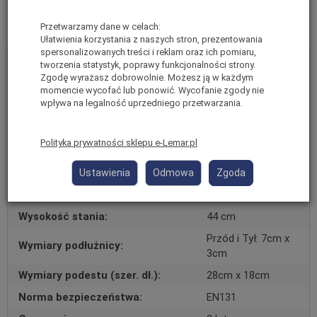
Dane techniczne
Przetwarzamy dane w celach:
Ułatwienia korzystania z naszych stron, prezentowania
spersonalizowanych treści i reklam oraz ich pomiaru,
Drabina
Kategoria:
tworzenia statystyk, poprawy funkcjonalności strony.
Jednostronna
Zgodę wyrażasz dobrowolnie. Możesz ją w każdym
momencie wycofać lub ponowić. Wycofanie zgody nie
Materiał:
Aluminium
wpływa na legalność uprzedniego przetwarzania.
Linia:
Półprofesjonalna
Ilość szczebli:
2
Polityka prywatności sklepu e-Lemar.pl
Wymiary transportowe (dł. szer.
97cm x 46cm x 6cm
wys.):
Ustawienia
Odmowa
Zgoda
Waga:
4
Wysokość stania:
44 cm
Przód i Tył: 7cm x
Wymiary podłużnicy:
3cm
Wymiary podestu (szer. dł.):
28cm x 18cm
Norma bezpieczeństwa:
EN131