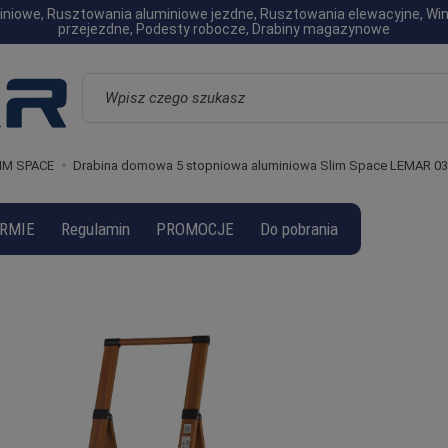
luminiowe, Rusztowania aluminiowe jezdne, Rusztowania elewacyjne, W
przejezdne, Podesty robocze, Drabiny magazynowe
Wyszukaj
IM SPACE
Drabina domowa 5 stopniowa aluminiowa Slim Space LEMAR 0
IRMIE
Regulamin
PROMOCJE
Do pobrania