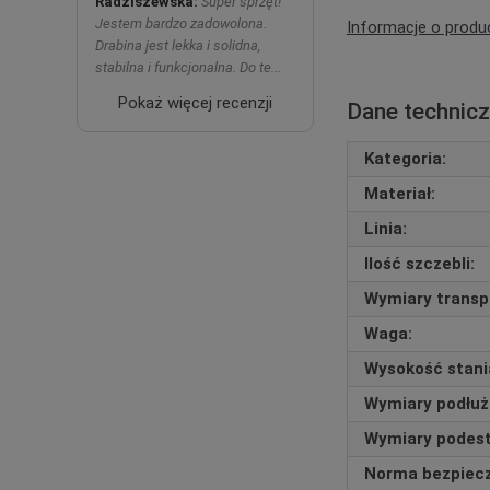
Radziszewska:
Super sprzęt!
Jestem bardzo zadowolona.
Informacje o produ
Drabina jest lekka i solidna,
stabilna i funkcjonalna. Do te...
Pokaż więcej recenzji
Dane technic
Kategoria:
Materiał:
Linia:
Ilość szczebli:
Wymiary transpo
Waga:
Wysokość stani
Wymiary podłuż
Wymiary podestu 
Norma bezpiec