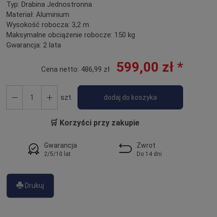
Typ:
Drabina Jednostronna
Materiał:
Aluminium
Wysokość robocza:
3,2 m
Maksymalne obciążenie robocze:
150 kg
Gwarancja:
2 lata
599,00 zł *
Cena netto:
486,99 zł
szt.
dodaj do koszyka
🛒 Korzyści przy zakupie
Gwarancja
Zwrot
2/5/10 lat
Do 14 dni
Drukuj