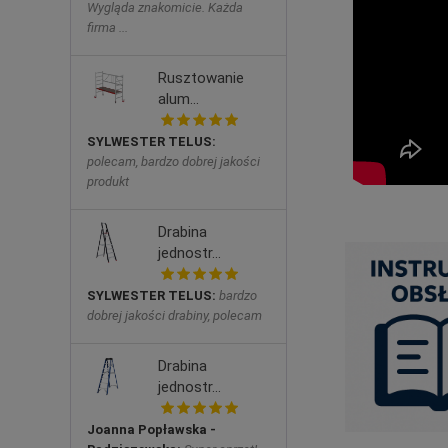
Wygląda znakomicie. Każda
firma ...
Rusztowanie
alum...
SYLWESTER TELUS:
polecam, bardzo dobrej jakości
produkt
Drabina
jednostr...
SYLWESTER TELUS:
bardzo
dobrej jakości drabiny, polecam
Drabina
jednostr...
Joanna Popławska -