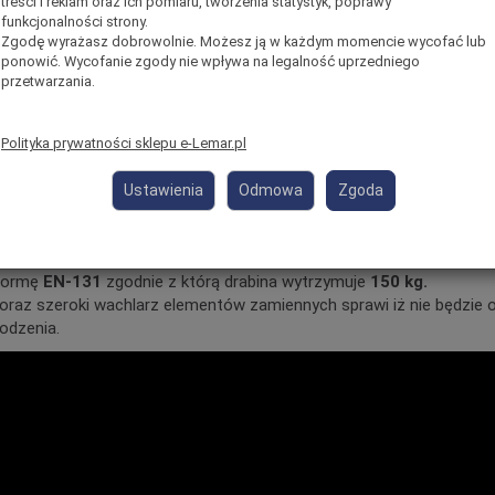
treści i reklam oraz ich pomiaru, tworzenia statystyk, poprawy
 i niezwykle wygodna w magazynowaniu drabina została stworzo
funkcjonalności strony.
oszukujących nie tylko praktycznego, ale także estetycznego
Zgodę wyrażasz dobrowolnie. Możesz ją w każdym momencie wycofać lub
ponowić. Wycofanie zgody nie wpływa na legalność uprzedniego
przetwarzania.
ie drabiny są tych samych wymiarów dzięki czemu możesz pracow
 samym komfortem oraz bezpieczeństwem.
uje jedynie
6 cm
można ją wsunąć za meble i trzymać w domu nie
Polityka prywatności sklepu e-Lemar.pl
 zajmie dużo miejsca.
rukcja oraz łatwa konstrukcja zapewniają długie lata eksploatacji 
Ustawienia
Odmowa
Zgoda
nia.
owo aluminium sprawia, że drabina prezentuje się estetycznie i d
nianiem się w wyniku czego nie brudzi rąk.
 normę
EN-131
zgodnie z którą drabina wytrzymuje
150 kg.
oraz szeroki wachlarz elementów zamiennych sprawi iż nie będzie 
odzenia.