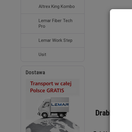
Altrex King Kombo
Lemar Fiber Tech
Pro
Lemar Work Step
Usit
Dostawa
Drabina alu