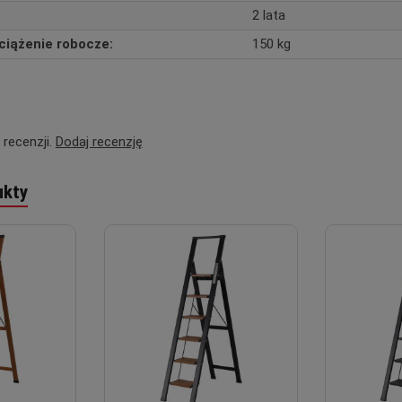
2 lata
iążenie robocze:
150 kg
 recenzji.
Dodaj recenzję
ukty