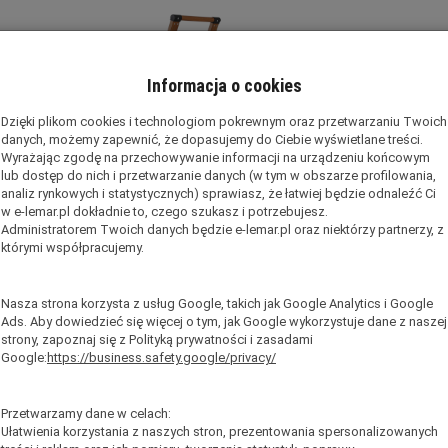
Informacja o cookies
Dzięki plikom cookies i technologiom pokrewnym oraz przetwarzaniu Twoich
danych, możemy zapewnić, że dopasujemy do Ciebie wyświetlane treści.
Wyrażając zgodę na przechowywanie informacji na urządzeniu końcowym
lub dostęp do nich i przetwarzanie danych (w tym w obszarze profilowania,
analiz rynkowych i statystycznych) sprawiasz, że łatwiej będzie odnaleźć Ci
w e-lemar.pl dokładnie to, czego szukasz i potrzebujesz.
Administratorem Twoich danych będzie e-lemar.pl oraz niektórzy partnerzy, z
którymi współpracujemy.
Nasza strona korzysta z usług Google, takich jak Google Analytics i Google
Ads. Aby dowiedzieć się więcej o tym, jak Google wykorzystuje dane z naszej
strony, zapoznaj się z Polityką prywatności i zasadami
Google:
https://business.safety.google/privacy/
miniowa Drewniano Drewniana Slim Space 
Przetwarzamy dane w celach:
Ułatwienia korzystania z naszych stron, prezentowania spersonalizowanych