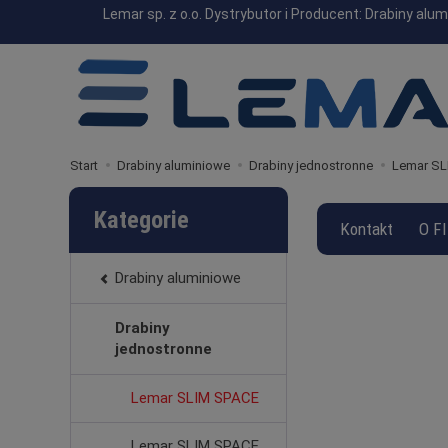
Lemar sp. z o.o. Dystrybutor i Producent: Drabiny a
Start
Drabiny aluminiowe
Drabiny jednostronne
Lemar SL
Kategorie
Kontakt
O F
Drabiny aluminiowe
Drabiny
jednostronne
Lemar SLIM SPACE
Lemar SLIM SPACE