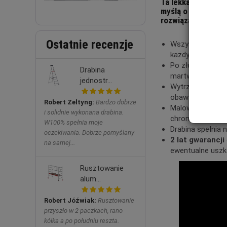
Ta lekka, mobilna
myślą o osobach p
rozwiązania.
Ostatnie recenzje
Wszystkie stopn
każdym z takim
Po złożeniu zajm
Drabina
martwiąc się, że
jednostr...
Wytrzymała konst
obaw o uszkodze
Robert Zeltyng:
Bardzo dobrze
Malowane proszk
i solidnie wykonana drabina.
chroni przed utle
W100% spełnia moje
Drabina spełnia
oczekiwania. Dobrze pomyślany
2 lat gwarancji
na samej...
ewentualne uszk
Rusztowanie
alum...
Robert Jóźwiak:
Rusztowanie
przyszło w 2 paczkach, rano
kółka a po południu reszta.