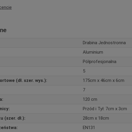
cencie
zne
Drabina Jednostronna
Aluminium
Półprofesjonalna
5
rtowe (dł. szer. wys.):
175cm x 46cm x 6cm
7
a:
120 cm
nicy:
Przód i Tył: 7cm x 3cm
(szer. dł.):
28cm x 18cm
zeństwa:
EN131