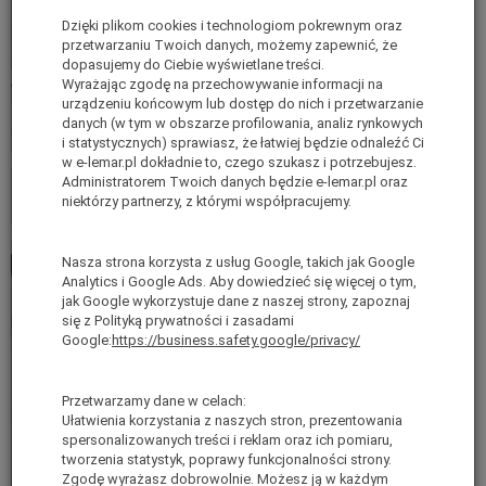
Dzięki plikom cookies i technologiom pokrewnym oraz
przetwarzaniu Twoich danych, możemy zapewnić, że
dopasujemy do Ciebie wyświetlane treści.
Wyrażając zgodę na przechowywanie informacji na
urządzeniu końcowym lub dostęp do nich i przetwarzanie
danych (w tym w obszarze profilowania, analiz rynkowych
i statystycznych) sprawiasz, że łatwiej będzie odnaleźć Ci
w e-lemar.pl dokładnie to, czego szukasz i potrzebujesz.
Administratorem Twoich danych będzie e-lemar.pl oraz
niektórzy partnerzy, z którymi współpracujemy.
Nasza strona korzysta z usług Google, takich jak Google
Analytics i Google Ads. Aby dowiedzieć się więcej o tym,
jak Google wykorzystuje dane z naszej strony, zapoznaj
się z Polityką prywatności i zasadami
Google:
https://business.safety.google/privacy/
Przetwarzamy dane w celach:
Ułatwienia korzystania z naszych stron, prezentowania
spersonalizowanych treści i reklam oraz ich pomiaru,
tworzenia statystyk, poprawy funkcjonalności strony.
Zgodę wyrażasz dobrowolnie. Możesz ją w każdym