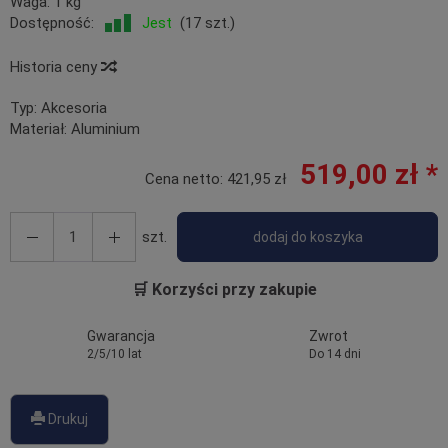
Waga:
1
kg
Dostępność:
Jest
(
17
szt.)
Historia ceny
Typ:
Akcesoria
Materiał:
Aluminium
519,00 zł *
Cena netto:
421,95 zł
szt.
dodaj do koszyka
🛒 Korzyści przy zakupie
Gwarancja
Zwrot
2/5/10 lat
Do 14 dni
Drukuj