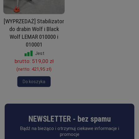
[WYPRZEDAŻ] Stabilizator
do drabin Wolf i Black
Wolf LEMAR 010000 i
010001
Jest
brutto:
519,00 zł
(netto:
421,95 zł
)
Do koszyka
NEWSLETTER - bez spamu
Bądź na bieżąco i otrzymuj ciekawe informacje i
promocje