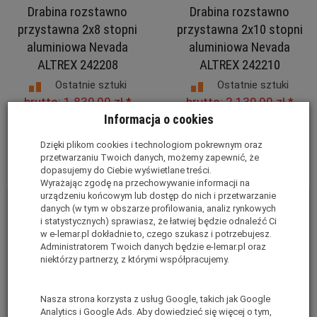
Drabina rozstawno
Drabina rozstawno
przystawna 2x8 stopni
przystawna 2x10 stopni
aluminiowa Nevada
aluminiowa Nevada
ALTREX 242208
ALTREX 242210
Ostatnie sztuki
Ostatnie sztuki
brutto:
1 839,00 zł
*
brutto:
2 139,00 zł
*
Informacja o cookies
(netto:
1 495,12 zł
)
(netto:
1 739,02 zł
)
Dzięki plikom cookies i technologiom pokrewnym oraz
Do koszyka
Do koszyka
przetwarzaniu Twoich danych, możemy zapewnić, że
dopasujemy do Ciebie wyświetlane treści.
Wyrażając zgodę na przechowywanie informacji na
urządzeniu końcowym lub dostęp do nich i przetwarzanie
danych (w tym w obszarze profilowania, analiz rynkowych
i statystycznych) sprawiasz, że łatwiej będzie odnaleźć Ci
w e-lemar.pl dokładnie to, czego szukasz i potrzebujesz.
Administratorem Twoich danych będzie e-lemar.pl oraz
niektórzy partnerzy, z którymi współpracujemy.
Nasza strona korzysta z usług Google, takich jak Google
Analytics i Google Ads. Aby dowiedzieć się więcej o tym,