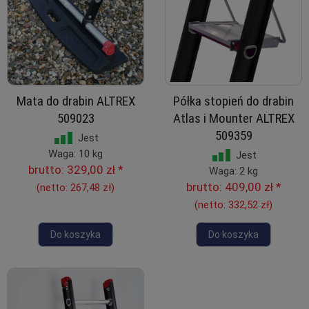
Mata do drabin ALTREX
Półka stopień do drabin
509023
Atlas i Mounter ALTREX
509359
Jest
Waga: 10 kg
Jest
brutto:
329,00 zł
*
Waga: 2 kg
brutto:
409,00 zł
*
(netto:
267,48 zł
)
(netto:
332,52 zł
)
Do koszyka
Do koszyka