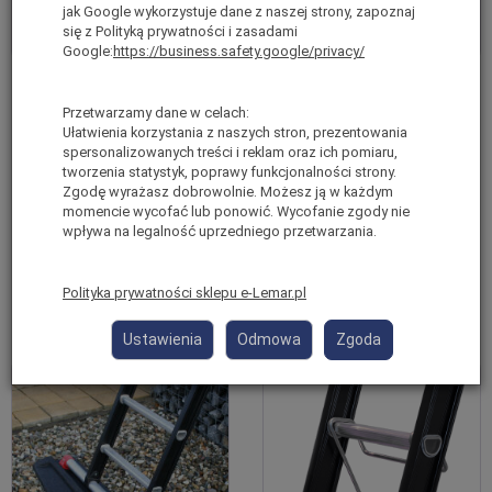
jak Google wykorzystuje dane z naszej strony, zapoznaj
się z Polityką prywatności i zasadami
Google:
https://business.safety.google/privacy/
Drabina rozstawno
Drabina rozstawno
przystawna 2x12 stopni
przystawna 2x14 stopni
Przetwarzamy dane w celach:
Ułatwienia korzystania z naszych stron, prezentowania
aluminiowa Nevada
aluminiowa Nevada
spersonalizowanych treści i reklam oraz ich pomiaru,
ALTREX 242212
ALTREX 242214
tworzenia statystyk, poprawy funkcjonalności strony.
Zgodę wyrażasz dobrowolnie. Możesz ją w każdym
Ostatnie sztuki
Chwilowy Brak
momencie wycofać lub ponowić. Wycofanie zgody nie
brutto:
3 039,00 zł
*
brutto:
2 569,00 zł
*
wpływa na legalność uprzedniego przetwarzania.
(netto:
2 470,73 zł
)
(netto:
2 088,62 zł
)
Polityka prywatności sklepu e-Lemar.pl
Do koszyka
Do koszyka
Ustawienia
Odmowa
Zgoda