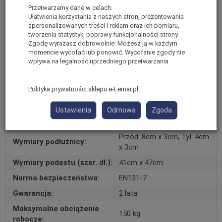
Przetwarzamy dane w celach:
Drabina Magazynowa Podest
Kategoria:
Ułatwienia korzystania z naszych stron, prezentowania
Roboczy
spersonalizowanych treści i reklam oraz ich pomiaru,
Materiał:
Włókno szklane
tworzenia statystyk, poprawy funkcjonalności strony.
Zgodę wyrażasz dobrowolnie. Możesz ją w każdym
Linia:
Profesjonalna
momencie wycofać lub ponowić. Wycofanie zgody nie
wpływa na legalność uprzedniego przetwarzania.
Ilość szczebli:
8
Wymiary transportowe (dł.
340cm x 65cm x 12cm
Polityka prywatności sklepu e-Lemar.pl
szer. wys.):
Waga:
25
Ustawienia
Odmowa
Zgoda
Wysokość stania:
230 cm
Przód: 8cm x 3cm, Tył: 4cm
Wymiary podłużnicy:
x 3cm
Wymiary podestu (szer. dł.):
41cm x 47cm
Norma bezpieczeństwa:
EN131-7
Gwarancja:
2 lata
Maksymalne obciążenie
150 kg
robocze: