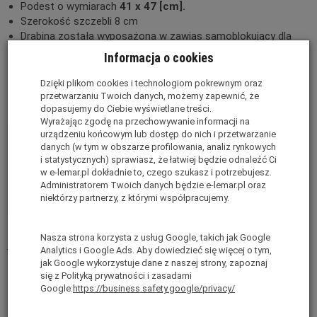
Podest o wymiarach
41 x 47 [cm].
Szerokość szczebli 8 cm
Drabina została wyposażona w zawias samoblokujący dla
zapewnienia maksymalnego bezpieczeństwa.
Informacja o cookies
Dźwignia zabezpieczająca podest zapewnia maksymalną
stabilność.
Dzięki plikom cookies i technologiom pokrewnym oraz
Dopuszczalne obciążenie drabiny:
150 kg.
przetwarzaniu Twoich danych, możemy zapewnić, że
dopasujemy do Ciebie wyświetlane treści.
Posiada certyfikat bezpieczeństwa
PN-EN-131-7
Wyrażając zgodę na przechowywanie informacji na
urządzeniu końcowym lub dostęp do nich i przetwarzanie
danych (w tym w obszarze profilowania, analiz rynkowych
i statystycznych) sprawiasz, że łatwiej będzie odnaleźć Ci
w e-lemar.pl dokładnie to, czego szukasz i potrzebujesz.
Administratorem Twoich danych będzie e-lemar.pl oraz
niektórzy partnerzy, z którymi współpracujemy.
Nasza strona korzysta z usług Google, takich jak Google
Informacje o producencie
Analytics i Google Ads. Aby dowiedzieć się więcej o tym,
jak Google wykorzystuje dane z naszej strony, zapoznaj
się z Polityką prywatności i zasadami
Google:
https://business.safety.google/privacy/
Dane techniczne