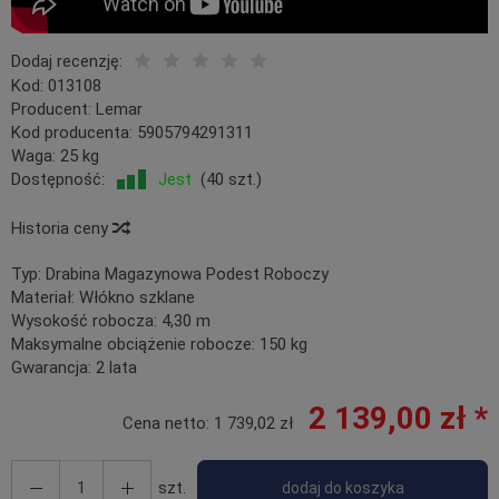
Dodaj recenzję:
Kod:
013108
Producent:
Lemar
Kod producenta:
5905794291311
Waga:
25
kg
Dostępność:
Jest
(
40
szt.)
Historia ceny
Typ:
Drabina Magazynowa Podest Roboczy
Materiał:
Włókno szklane
Wysokość robocza:
4,30 m
Maksymalne obciążenie robocze:
150 kg
Gwarancja:
2 lata
2 139,00 zł *
Cena netto:
1 739,02 zł
szt.
dodaj do koszyka