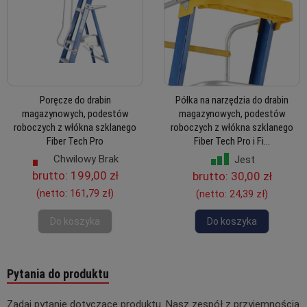
Poręcze do drabin
Półka na narzędzia do drabin
magazynowych, podestów
magazynowych, podestów
roboczych z włókna szklanego
roboczych z włókna szklanego
Fiber Tech Pro
Fiber Tech Pro i Fi...
Chwilowy Brak
Jest
brutto:
199,00 zł
brutto:
30,00 zł
(netto:
161,79 zł
)
(netto:
24,39 zł
)
Do koszyka
Do koszyka
Pytania do produktu
Zadaj pytanie dotyczące produktu. Nasz zespół z przyjemnością