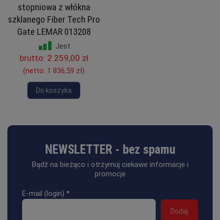
stopniowa z włókna
szklanego Fiber Tech Pro
Gate LEMAR 013208
Jest
brutto:
2 259,00 zł
(netto:
1 836,59 zł
)
Do koszyka
NEWSLETTER - bez spamu
Bądź na bieżąco i otrzymuj ciekawe informacje i
promocje
E-mail (login)
*