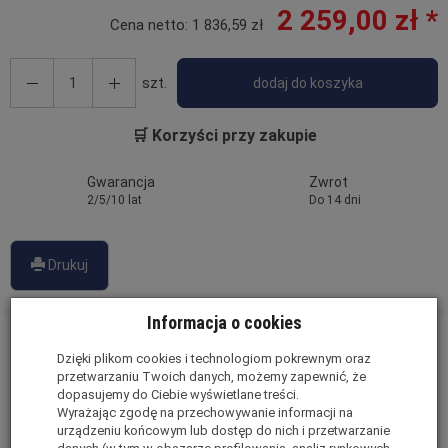
2 259,00 zł *
Cena netto:
1 836,59 zł
szt.
dodaj do koszyka
🛒 Korzyści przy zakupie
Gwarancja
Zwrot
2/5/10 lat
Do 14 dni
Drukuj
Informacja o cookies
Drabina Magazynowa / Podest Roboczy
Fiber Tech
Dzięki plikom cookies i technologiom pokrewnym oraz
Pro Gate LEMAR
przetwarzaniu Twoich danych, możemy zapewnić, że
dopasujemy do Ciebie wyświetlane treści.
Wyrażając zgodę na przechowywanie informacji na
Fiber Tech Pro Gate LEMAR posiada szereg unikalnych
urządzeniu końcowym lub dostęp do nich i przetwarzanie
cech.