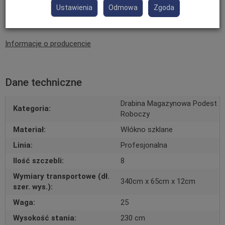
Ustawienia
Odmowa
Zgoda
Informacje o producencie
Dane techniczne
Drabina Magazynowa Podest
Kategoria:
Roboczy
Materiał:
Włókno szklane
Linia:
Profesjonalna
Ilość szczebli:
8
Wymiary transportowe (dł.
340cm x 65cm x 12cm
szer. wys.):
Waga:
25
Wysokość stania:
230 cm