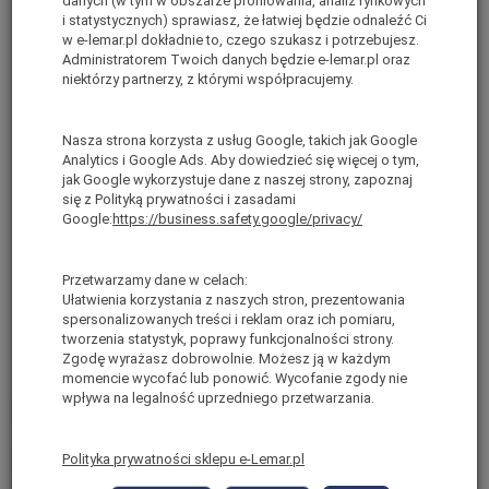
danych (w tym w obszarze profilowania, analiz rynkowych
Fiber Tech Pro Gate
posiada duży podest do bezpiecznej
i statystycznych) sprawiasz, że łatwiej będzie odnaleźć Ci
pracy na wysokości oraz dwie ergonomiczne poręcze.
w e-lemar.pl dokładnie to, czego szukasz i potrzebujesz.
Administratorem Twoich danych będzie e-lemar.pl oraz
Włókno szklane.
niektórzy partnerzy, z którymi współpracujemy.
Drabina zapewnia najwyższą możliwą formę zabezpieczenia -
SAFE 360º
Barierki zabezpieczające uniemożliwiają wypadnięcie podczas
Nasza strona korzysta z usług Google, takich jak Google
pracy.
Analytics i Google Ads. Aby dowiedzieć się więcej o tym,
Podest o wymiarach
41 x 47 [cm].
jak Google wykorzystuje dane z naszej strony, zapoznaj
Szerokość szczebli
8 cm
się z Polityką prywatności i zasadami
Google:
https://business.safety.google/privacy/
Drabina została wyposażona w zawias samoblokujący dla
zapewnienia maksymalnego bezpieczeństwa.
Dźwignia zabezpieczająca podest zapewnia maksymalną
Przetwarzamy dane w celach:
stabilność.
Ułatwienia korzystania z naszych stron, prezentowania
Dopuszczalne obciążenie drabiny:
150 kg.
spersonalizowanych treści i reklam oraz ich pomiaru,
Posiada certyfikat bezpieczeństwa
PN-EN-131-7
tworzenia statystyk, poprawy funkcjonalności strony.
Zgodę wyrażasz dobrowolnie. Możesz ją w każdym
momencie wycofać lub ponowić. Wycofanie zgody nie
wpływa na legalność uprzedniego przetwarzania.
Polityka prywatności sklepu e-Lemar.pl