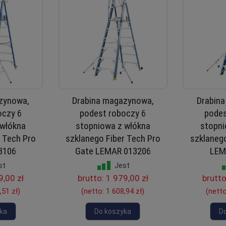
zynowa,
Drabina magazynowa,
Drabin
oczy 6
podest roboczy 6
podes
 włókna
stopniowa z włókna
stopni
r Tech Pro
szklanego Fiber Tech Pro
szklanego
3106
Gate LEMAR 013206
LEM
st
Jest
9,00 zł
brutto:
1 979,00 zł
brutt
,51 zł
)
(netto:
1 608,94 zł
)
(nett
ka
Do koszyka
D