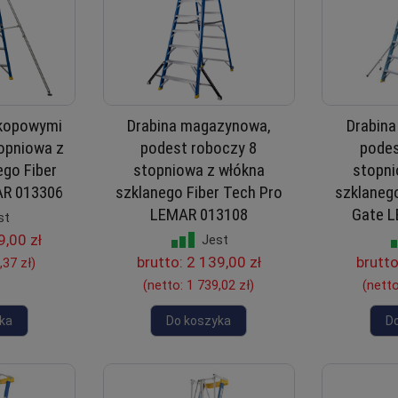
skopowymi
Drabina magazynowa,
Drabin
opniowa z
podest roboczy 8
podes
ego Fiber
stopniowa z włókna
stopni
AR 013306
szklanego Fiber Tech Pro
szklanego
LEMAR 013108
Gate 
st
9,00 zł
Jest
brutto:
2 139,00 zł
brutt
,37 zł
)
(netto:
1 739,02 zł
)
(nett
ka
Do koszyka
D