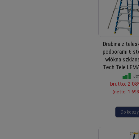
Drabina z tele
podporami 6 st
włókna szklan
Tech Tele LEM
Je
brutto:
2 08
(netto:
1 698
Do koszy