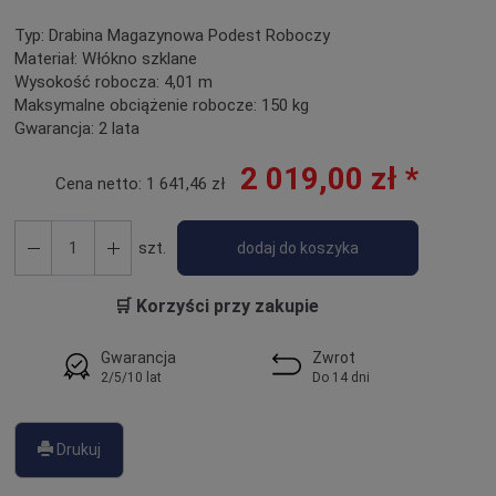
Typ:
Drabina Magazynowa Podest Roboczy
Materiał:
Włókno szklane
Wysokość robocza:
4,01 m
Maksymalne obciążenie robocze:
150 kg
Gwarancja:
2 lata
2 019,00 zł *
Cena netto:
1 641,46 zł
szt.
dodaj do koszyka
🛒 Korzyści przy zakupie
Gwarancja
Zwrot
2/5/10 lat
Do 14 dni
Drukuj