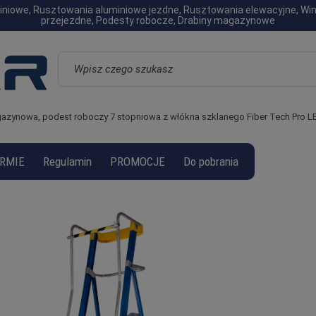
luminiowe, Rusztowania aluminiowe jezdne, Rusztowania elewacyjne, W
przejezdne, Podesty robocze, Drabiny magazynowe
Wyszukaj
azynowa, podest roboczy 7 stopniowa z włókna szklanego Fiber Tech Pro 
IRMIE
Regulamin
PROMOCJE
Do pobrania