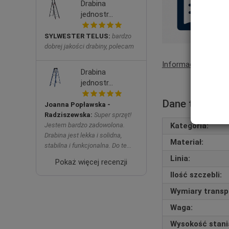
Drabina
jednostr...
SYLWESTER TELUS:
bardzo
dobrej jakości drabiny, polecam
Informacje o produ
Drabina
jednostr...
Dane technic
Joanna Popławska -
Radziszewska:
Super sprzęt!
Kategoria:
Jestem bardzo zadowolona.
Drabina jest lekka i solidna,
Materiał:
stabilna i funkcjonalna. Do te...
Linia:
Pokaż więcej recenzji
Ilość szczebli:
Wymiary transpo
Waga:
Wysokość stani