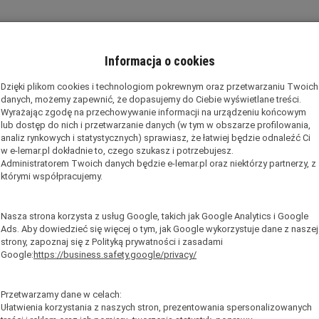
 Magazynowa / Podest Roboczy Fiber Tech Pro LEMAR
MAR posiada szereg unikalnych cech.
Informacja o cookies
posiada duży podest do bezpiecznej pracy na wysokości oraz dwie
Dzięki plikom cookies i technologiom pokrewnym oraz przetwarzaniu Twoich
ręcze.
danych, możemy zapewnić, że dopasujemy do Ciebie wyświetlane treści.
Wyrażając zgodę na przechowywanie informacji na urządzeniu końcowym
eczająca na poręczach za osobą pracująca wyklucza wypadnięcia z 
lub dostęp do nich i przetwarzanie danych (w tym w obszarze profilowania,
analiz rynkowych i statystycznych) sprawiasz, że łatwiej będzie odnaleźć Ci
rach
41 x 47 [cm].
w e-lemar.pl dokładnie to, czego szukasz i potrzebujesz.
bli 8 cm
Administratorem Twoich danych będzie e-lemar.pl oraz niektórzy partnerzy, z
 wyposażona w zawias samoblokujący dla zapewnienia maksymalne
którymi współpracujemy.
ieczająca podest zapewnia maksymalną stabilność.
ciążenie drabiny:
150 kg.
Nasza strona korzysta z usług Google, takich jak Google Analytics i Google
kat bezpieczeństwa
PN-EN-131-7
Ads. Aby dowiedzieć się więcej o tym, jak Google wykorzystuje dane z naszej
strony, zapoznaj się z Polityką prywatności i zasadami
Google:
https://business.safety.google/privacy/
Przetwarzamy dane w celach:
Ułatwienia korzystania z naszych stron, prezentowania spersonalizowanych