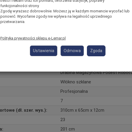
treści i reklam oraz ich pomiaru, tworzenia statystyk, poprawy
funkcjonalności strony.
Zgodę wyrażasz dobrowolnie. Możesz ją w każdym momencie wycofać lub
ponowić. Wycofanie zgody nie wpływa na legalność uprzedniego
przetwarzania.
cencie
Polityka prywatności sklepu e-Lemar.pl
Ustawienia
Odmowa
Zgoda
zne
Drabina Magazynowa Podest Roboc
Włókno szklane
Profesjonalna
7
rtowe (dł. szer. wys.):
310cm x 65cm x 12cm
23
a:
201 cm