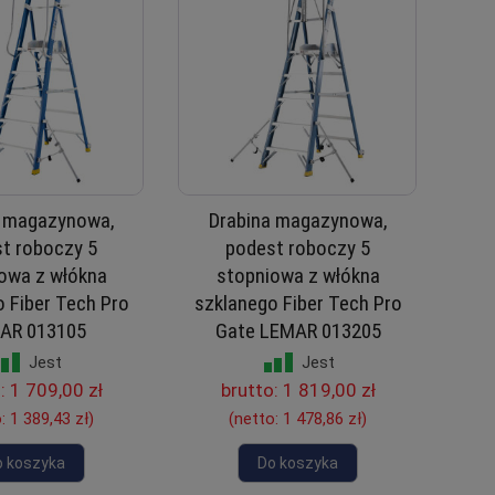
a magazynowa,
Drabina magazynowa,
t roboczy 5
podest roboczy 5
owa z włókna
stopniowa z włókna
 Fiber Tech Pro
szklanego Fiber Tech Pro
AR 013105
Gate LEMAR 013205
Jest
Jest
o:
1 709,00 zł
brutto:
1 819,00 zł
o:
1 389,43 zł
)
(netto:
1 478,86 zł
)
o koszyka
Do koszyka