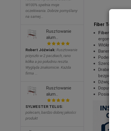
W100% spełnia moje
oczekiwania. Dobrze pomyślany
Drabina
na samej...
Fiber Tech Pro LE
Rusztowanie
Fiber Tech Pro
alum...
ergonomiczne po
Włókno szklane.
Robert Jóźwiak:
Rusztowanie
Barierka zabezpi
przyszło w 2 paczkach, rano
Podest o wymia
kółka a po południu reszta.
Szerokość szcze
Wygląda znakomicie. Każda
Drabina została
firma ...
bezpieczeństwa.
Dźwignia zabezp
Dopuszczalne ob
Rusztowanie
Posiada certyfi
alum...
SYLWESTER TELUS:
polecam, bardzo dobrej jakości
produkt