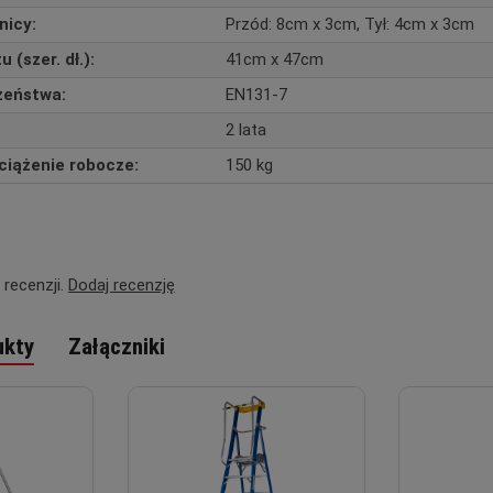
nicy:
Przód: 8cm x 3cm, Tył: 4cm x 3cm
(szer. dł.):
41cm x 47cm
zeństwa:
EN131-7
2 lata
iążenie robocze:
150 kg
 recenzji.
Dodaj recenzję
ukty
Załączniki