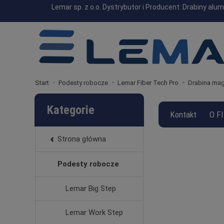
Lemar sp. z o.o. Dystrybutor i Producent: Drabiny a
Start
Podesty robocze
Lemar Fiber Tech Pro
Drabina mag
Kategorie
Kontakt
O F
Strona główna
Podesty robocze
Lemar Big Step
Lemar Work Step