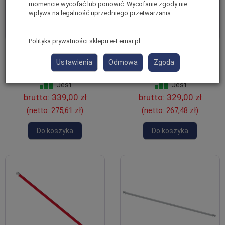
momencie wycofać lub ponowić. Wycofanie zgody nie
wpływa na legalność uprzedniego przetwarzania.
Polityka prywatności sklepu e-Lemar.pl
Stężenie ukośne, skos 305 cm
Stężenie ukośne, skos 245 cm
rusztowania aluminiowego
rusztowania aluminiowego
Ustawienia
Odmowa
Zgoda
Altrex 5000 303742
Altrex 4000 i 5000 303727
Jest
Jest
brutto:
339,00 zł
brutto:
329,00 zł
(netto:
275,61 zł
)
(netto:
267,48 zł
)
Do koszyka
Do koszyka