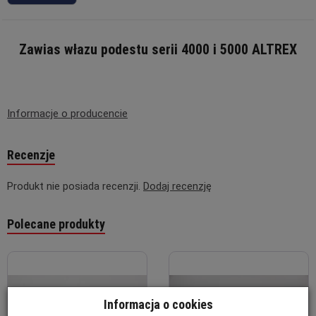
Zawias włazu podestu serii 4000 i 5000
ALTREX
Informacje o producencie
Recenzje
Produkt nie posiada recenzji.
Dodaj recenzję
Polecane produkty
Informacja o cookies