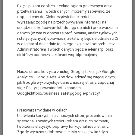
Dzięki plikom cookies i technologiom pokrewnym oraz
przetwarzaniu Twoich danych, możemy zapewnić, że
dopasujemy do Ciebie wyświetlane treści.
Wyrażając zgodę na przechowywanie informacji na
urządzeniu końcowym lub dostęp do nich i przetwarzanie
danych (w tym w obszarze profilowania, analiz rynkowych
Zapięcie podpory stabilizatora
Zamek podestu z klapą serii 4000
i statystycznych) sprawiasz, że łatwiej będzie odnaleźć Ci
w e-lemar.pl dokładnie to, czego szukasz i potrzebujesz.
teleskopowego serii 5000
i 5000 ALTREX 733832
Administratorem Twoich danych będzie e-lemar.pl oraz
ALTREX 733602
Jest
niektórzy partnerzy, z którymi współpracujemy.
Jest
brutto:
49,00 zł
brutto:
109,00 zł
(netto:
39,84 zł
)
Nasza strona korzysta z usług Google, takich jak Google
(netto:
88,62 zł
)
Analytics i Google Ads. Aby dowiedzieć się więcej o tym,
jak Google wykorzystuje dane z naszej strony, zapoznaj
Do koszyka
Do koszyka
się z Polityką prywatności i zasadami
Google:
https://business.safety.google/privacy/
Przetwarzamy dane w celach:
Ułatwienia korzystania z naszych stron, prezentowania
spersonalizowanych treści i reklam oraz ich pomiaru,
tworzenia statystyk, poprawy funkcjonalności strony.
Zgodę wyrażasz dobrowolnie. Możesz ją w każdym