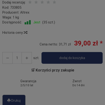
Dodaj recenzję:
Kod:
733805
Producent:
Altrex
Waga:
1
kg
Dostępność:
Jest
(
35
szt.)
Historia ceny
39,00 zł *
Cena netto:
31,71 zł
szt.
dodaj do koszyka
🛒 Korzyści przy zakupie
Gwarancja
Zwrot
2/5/10 lat
Do 14 dni
Drukuj