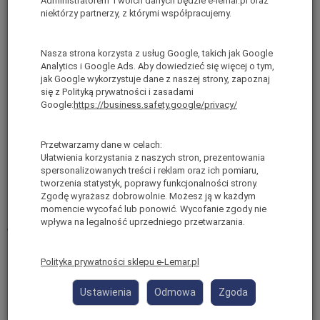
Administratorem Twoich danych będzie e-lemar.pl oraz
Wysięgniki:
niektórzy partnerzy, z którymi współpracujemy.
Wysięgnik obrotowy uniwersalny
Wysięgnik obrotowy
Nasza strona korzysta z usług Google, takich jak Google
Uchwyt wysięgnika
Analytics i Google Ads. Aby dowiedzieć się więcej o tym,
jak Google wykorzystuje dane z naszej strony, zapoznaj
się z Polityką prywatności i zasadami
Uchwyty ładunkowe:
Google:
https://business.safety.google/privacy/
Hak do elementów rusztowań
Stropiki stalowe 5 mm
Ø
, długość 35 cm (do podwieszenia
Przetwarzamy dane w celach:
większej ilości haków)
Ułatwienia korzystania z naszych stron, prezentowania
Zawiesie parciane 1,5 m (do transportu np. pomostów itp.)
spersonalizowanych treści i reklam oraz ich pomiaru,
Uchwyt haków dla 5 sztuk
tworzenia statystyk, poprawy funkcjonalności strony.
Uchwyt kubłowy dla 2 wiader (owalne lub okrągłe)
Zgodę wyrażasz dobrowolnie. Możesz ją w każdym
momencie wycofać lub ponowić. Wycofanie zgody nie
wpływa na legalność uprzedniego przetwarzania.
Wyposażenie dodatkowe:
Wózek do transportu windy
Polityka prywatności sklepu e-Lemar.pl
Furta wyładowcza "Simple", szerokość 1,4 m
Furta wyładowcza "ECO S", szerokość 0,85 m
Ustawienia
Odmowa
Zgoda
Rozłączalny sterownik z kablem 10 m i wyłącznikiem
bezpieczeństwa