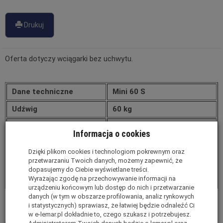
Drukuj
Oferta dotyczy wciągarki bez uchwytu.
Dane techniczne
Mini 60 S
Udźwig
60 kg
Wysokość podnoszenia
40/76 m
Informacja o cookies
Długość liny
81 m
Dzięki plikom cookies i technologiom pokrewnym oraz
Prędkość podnoszenia
23/69 m/min.
przetwarzaniu Twoich danych, możemy zapewnić, że
dopasujemy do Ciebie wyświetlane treści.
Przyłącze elektryczne
0,25/0,75 kW/230 V/50 Hz
Wyrażając zgodę na przechowywanie informacji na
urządzeniu końcowym lub dostęp do nich i przetwarzanie
danych (w tym w obszarze profilowania, analiz rynkowych
Dodatkowe akcesoria:
i statystycznych) sprawiasz, że łatwiej będzie odnaleźć Ci
w e-lemar.pl dokładnie to, czego szukasz i potrzebujesz.