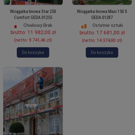
Wciągarka linowa Star 250
Wciągarka linowa Maxi 150 S
Comfort GEDA 01255
GEDA 01287
Chwilowy Brak
Ostatnie sztuki
brutto:
11 982,00 zł
brutto:
17 681,00 zł
(netto:
9 741,46 zł
)
(netto:
14 374,80 zł
)
Do koszyka
Do koszyka