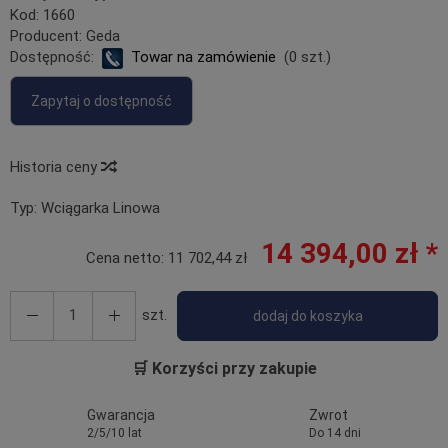
Kod:
1660
Producent:
Geda
Dostępność:
Towar na zamówienie
(
0
szt.)
Zapytaj o dostępność
Historia ceny
Typ:
Wciągarka Linowa
14 394,00 zł *
Cena netto:
11 702,44 zł
szt.
dodaj do koszyka
🛒 Korzyści przy zakupie
Gwarancja
Zwrot
2/5/10 lat
Do 14 dni