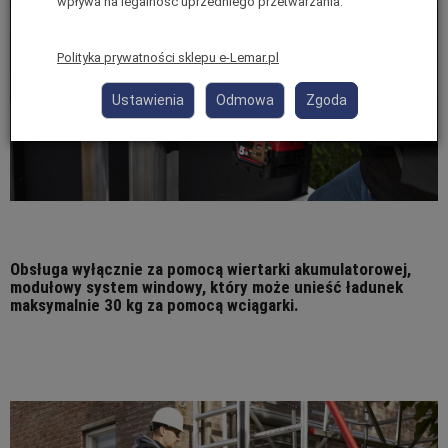
wpływa na legalność uprzedniego przetwarzania.
Polityka prywatności sklepu e-Lemar.pl
Ustawienia
Odmowa
Zgoda
Obsługa wyłącznie za pomocą wiertarki akumulatorowej,
modułowy system windowy, który może unieść ładunek
maksymalnie 30 kg za pomocą wciągarki.