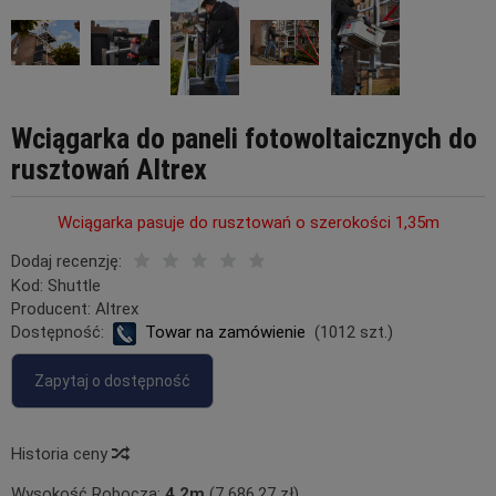
Wciągarka do paneli fotowoltaicznych do
rusztowań Altrex
Wciągarka pasuje do rusztowań o szerokości 1,35m
Dodaj recenzję:
Kod:
Shuttle
Producent:
Altrex
Dostępność:
Towar na zamówienie
(
1012
szt.)
Zapytaj o dostępność
Historia ceny
Wysokość Robocza:
4,2m
(7 686,27 zł)