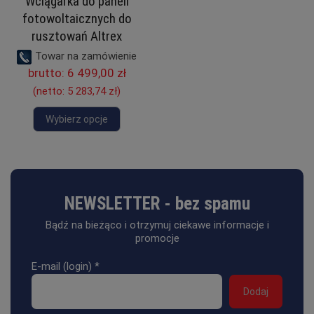
Wciągarka do paneli
fotowoltaicznych do
rusztowań Altrex
Towar na zamówienie
brutto:
6 499,00 zł
(netto:
5 283,74 zł
)
Wybierz opcje
NEWSLETTER - bez spamu
Bądź na bieżąco i otrzymuj ciekawe informacje i
promocje
E-mail (login)
*