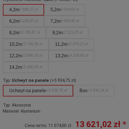
4,2m
7 686,27 zł
5,2m
8 019,60 zł
6,2m
9 236,07 zł
7,2m
9 569,40 zł
8,2m
10 785,87 zł
9,2m
11 119,20 zł
10,2m
12 336,90 zł
11,2m
12 670,23 zł
12,2m
13 886,70 zł
13,2m
14 218,80 zł
14,2m
15 436,50 zł
Typ:
Uchwyt na panele
(+5 934,75 zł)
Uchwyt na panele
+5 934,75 zł
Box
+1 830,24 zł
Typ:
Akcesoria
Materiał:
Aluminium
13 621,02 zł *
Cena netto:
11 074,00 zł