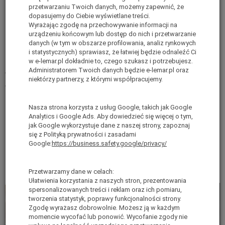
przetwarzaniu Twoich danych, możemy zapewnić, że
Bezpieczne podnoszenie narzędzi i paneli
dopasujemy do Ciebie wyświetlane treści.
słonecznych
Wyrażając zgodę na przechowywanie informacji na
urządzeniu końcowym lub dostęp do nich i przetwarzanie
danych (w tym w obszarze profilowania, analiz rynkowych
Elastyczny do stosowania z ramkami o długości
i statystycznych) sprawiasz, że łatwiej będzie odnaleźć Ci
1 i 2 metrów
w e-lemar.pl dokładnie to, czego szukasz i potrzebujesz.
Administratorem Twoich danych będzie e-lemar.pl oraz
Wciągarka do paneli fotowoltaicznych do rusztowań Altrex
niektórzy partnerzy, z którymi współpracujemy.
Wciągarka do paneli fotowoltaicznych do rusztowań Altrex to
modułowy system dźwigowy, który może podnieść ładunek o
masie do 30 kg za pomocą wciągarki.
Nasza strona korzysta z usług Google, takich jak Google
Do obsługi wystarczy wkrętarka akumulatorowa.
Analytics i Google Ads. Aby dowiedzieć się więcej o tym,
Może być używany na rusztowaniu przejezdnych Altrex 5000 z
jak Google wykorzystuje dane z naszej strony, zapoznaj
długimi jak i krótkimi ramami.
się z Polityką prywatności i zasadami
Składa się z profili prowadzących, wciągarki i niezbędnego
Google:
https://business.safety.google/privacy/
osprzętu. Profile prowadzące można łatwo mocować do szczebli
ramy, a wciągarka jest obsługiwana za pomocą wkrętarki
akumulatorowej.
Przetwarzamy dane w celach:
Ułatwienia korzystania z naszych stron, prezentowania
spersonalizowanych treści i reklam oraz ich pomiaru,
tworzenia statystyk, poprawy funkcjonalności strony.
Zgodę wyrażasz dobrowolnie. Możesz ją w każdym
momencie wycofać lub ponowić. Wycofanie zgody nie