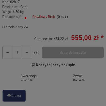
Kod:
02817
Producent:
Geda
Waga:
6.50
kg
Dostępność:
Chwilowy Brak
(
0
szt.)
Historia ceny
555,00 zł *
Cena netto:
451,22 zł
szt.
dodaj do koszyka
🛒 Korzyści przy zakupie
Gwarancja
Zwrot
2/5/10 lat
Do 14 dni
Drukuj