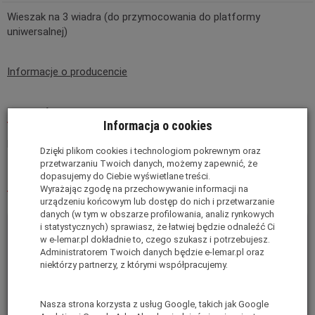
Wieszak na 3 wiadra (do przymocowania do platformy
uniwersalnej)
Informacje o producencie
Recenzje
Informacja o cookies
Produkt nie posiada recenzji.
Dodaj recenzję
Dzięki plikom cookies i technologiom pokrewnym oraz
przetwarzaniu Twoich danych, możemy zapewnić, że
dopasujemy do Ciebie wyświetlane treści.
Polecane produkty
Wyrażając zgodę na przechowywanie informacji na
urządzeniu końcowym lub dostęp do nich i przetwarzanie
danych (w tym w obszarze profilowania, analiz rynkowych
i statystycznych) sprawiasz, że łatwiej będzie odnaleźć Ci
w e-lemar.pl dokładnie to, czego szukasz i potrzebujesz.
Administratorem Twoich danych będzie e-lemar.pl oraz
niektórzy partnerzy, z którymi współpracujemy.
Nasza strona korzysta z usług Google, takich jak Google