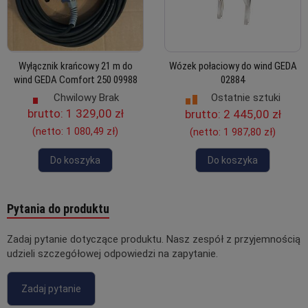
Wyłącznik krańcowy 21 m do
Wózek połaciowy do wind GEDA
wind GEDA Comfort 250 09988
02884
Chwilowy Brak
Ostatnie sztuki
brutto:
1 329,00 zł
brutto:
2 445,00 zł
(netto:
1 080,49 zł
)
(netto:
1 987,80 zł
)
Do koszyka
Do koszyka
Pytania do produktu
Zadaj pytanie dotyczące produktu. Nasz zespół z przyjemnością
udzieli szczegółowej odpowiedzi na zapytanie.
Zadaj pytanie