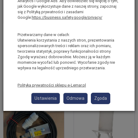
Analytics i Google Ads. Aby dowiedzieć się więcej o tym,
jak Google wykorzystuje dane z naszej strony, zapoznaj
się z Polityką prywatności i zasadami
Google:
https://business.safety.google/privacy/
Załamanie szynowe do wind
Wysięgnik obrotowy Maxi Geda
Przetwarzamy dane w celach:
GEDA 02877
05711
Ułatwienia korzystania z naszych stron, prezentowania
Ostatnie sztuki
spersonalizowanych treści i reklam oraz ich pomiaru,
Jest
tworzenia statystyk, poprawy funkcjonalności strony.
brutto:
1 038,00 zł
brutto:
1 994,00 zł
Zgodę wyrażasz dobrowolnie. Możesz ją w każdym
(netto:
843,90 zł
)
(netto:
1 621,14 zł
)
momencie wycofać lub ponowić. Wycofanie zgody nie
wpływa na legalność uprzedniego przetwarzania.
Do koszyka
Do koszyka
Polityka prywatności sklepu e-Lemar.pl
Ustawienia
Odmowa
Zgoda