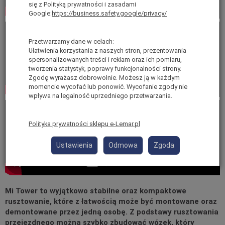
się z Polityką prywatności i zasadami
Google:
https://business.safety.google/privacy/
Przetwarzamy dane w celach:
Ułatwienia korzystania z naszych stron, prezentowania
spersonalizowanych treści i reklam oraz ich pomiaru,
tworzenia statystyk, poprawy funkcjonalności strony.
Zgodę wyrażasz dobrowolnie. Możesz ją w każdym
momencie wycofać lub ponowić. Wycofanie zgody nie
wpływa na legalność uprzedniego przetwarzania.
Polityka prywatności sklepu e-Lemar.pl
Ustawienia
Odmowa
Zgoda
Mi Tower to wyjątkowo stabilne oraz kompaktowe
rusztowanie, które z łatwością może być montowane oraz
demontowane przez jedną osobę. Z podstawy rusztowania
przejezdnego można szybko zbudować wózek, który