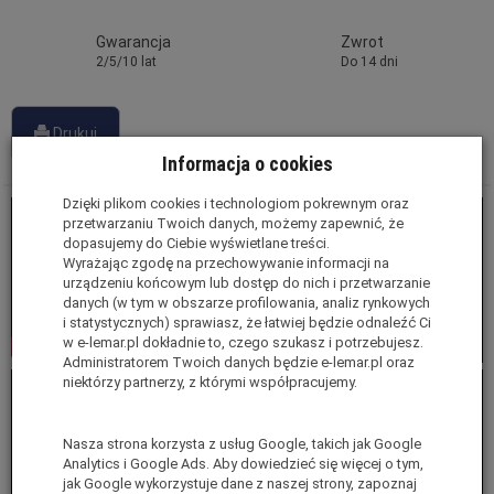
Gwarancja
Zwrot
2/5/10 lat
Do 14 dni
Drukuj
Informacja o cookies
Dzięki plikom cookies i technologiom pokrewnym oraz
przetwarzaniu Twoich danych, możemy zapewnić, że
dopasujemy do Ciebie wyświetlane treści.
Wyrażając zgodę na przechowywanie informacji na
urządzeniu końcowym lub dostęp do nich i przetwarzanie
danych (w tym w obszarze profilowania, analiz rynkowych
i statystycznych) sprawiasz, że łatwiej będzie odnaleźć Ci
w e-lemar.pl dokładnie to, czego szukasz i potrzebujesz.
Administratorem Twoich danych będzie e-lemar.pl oraz
niektórzy partnerzy, z którymi współpracujemy.
Nasza strona korzysta z usług Google, takich jak Google
Analytics i Google Ads. Aby dowiedzieć się więcej o tym,
jak Google wykorzystuje dane z naszej strony, zapoznaj