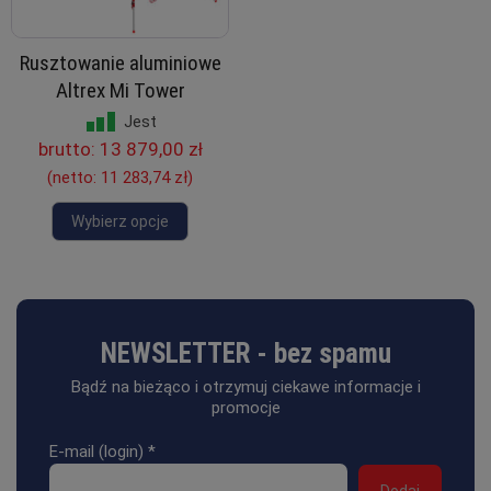
Rusztowanie aluminiowe
Altrex Mi Tower
Jest
brutto:
13 879,00 zł
(netto:
11 283,74 zł
)
Wybierz opcje
NEWSLETTER - bez spamu
Bądź na bieżąco i otrzymuj ciekawe informacje i
promocje
E-mail (login)
*