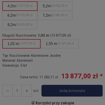
4,2m
13 877,00 zł
5,2m
18 032,00 zł
6,2m
20 075,00 zł
7,2m
26 580,00 zł
8,2m
28 695,00 zł
Długość Rusztowania:
1,02 m
(13 877,00 zł)
1,02 m
13 877,00 zł
1,55 m
15 147,00 zł
Typ:
Rusztowanie Aluminiowe Jezdne
Materiał:
Aluminium
Gwarancja:
5 lat
13 877,00 zł *
Cena netto:
11 282,11 zł
szt.
dodaj do koszyka
🛒 Korzyści przy zakupie