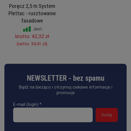
Poręcz 2,5 m System
Plettac - rusztowanie
fasadowe
Jest
brutto:
42,32 zł
(netto:
34,41 zł
)
NEWSLETTER - bez spamu
Bądź na bieżąco i otrzymuj ciekawe informacje i
promocje
E-mail (login)
*