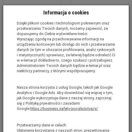
Informacja o cookies
Dzięki plikom cookies i technologiom pokrewnym oraz
przetwarzaniu Twoich danych, możemy zapewnić, że
dopasujemy do Ciebie wyświetlane treści.
Wyrażając zgodę na przechowywanie informacji na
urządzeniu końcowym lub dostęp do nich i przetwarzanie
danych (w tym w obszarze profilowania, analiz rynkowych
i statystycznych) sprawiasz, że łatwiej będzie odnaleźć Ci
w e-lemar.pl dokładnie to, czego szukasz i potrzebujesz.
Administratorem Twoich danych będzie e-lemar.pl oraz
niektórzy partnerzy, z którymi współpracujemy.
Złącze obrotowe System Plettac
Złącze krzyżowe odkuwane
- rusztowanie fasadowe
System Plettac - rusztowanie
Nasza strona korzysta z usług Google, takich jak Google
Analytics i Google Ads. Aby dowiedzieć się więcej o tym,
fasadowe
Jest
jak Google wykorzystuje dane z naszej strony, zapoznaj
Jest
brutto:
20,00 zł
się z Polityką prywatności i zasadami
brutto:
18,46 zł
Google:
https://business.safety.google/privacy/
(netto:
16,26 zł
)
(netto:
15,01 zł
)
Przetwarzamy dane w celach:
Ułatwienia korzystania z naszych stron, prezentowania