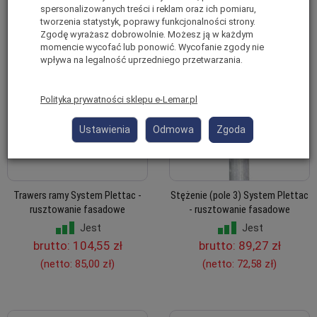
spersonalizowanych treści i reklam oraz ich pomiaru,
tworzenia statystyk, poprawy funkcjonalności strony.
Zgodę wyrażasz dobrowolnie. Możesz ją w każdym
momencie wycofać lub ponowić. Wycofanie zgody nie
wpływa na legalność uprzedniego przetwarzania.
Polityka prywatności sklepu e-Lemar.pl
Ustawienia
Odmowa
Zgoda
Trawers ramy System Plettac -
Stężenie (pole 3) System Plettac
rusztowanie fasadowe
- rusztowanie fasadowe
Jest
Jest
brutto:
104,55 zł
brutto:
89,27 zł
(netto:
85,00 zł
)
(netto:
72,58 zł
)