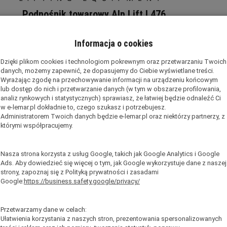
Podnośnik towarowy Alp Lift L476
wy L476 pochodzi z serii dużych podnośników i posiada zdolność
zącą
350 kg
oraz wysokość podnoszenia wynoszącą
4,76 m
.
Informacja o cookies
śników to zupełnie nowa generacja podnośników towarowych.
Dzięki plikom cookies i technologiom pokrewnym oraz przetwarzaniu Twoich
ąco od innych koncepcji podnośników.
danych, możemy zapewnić, że dopasujemy do Ciebie wyświetlane treści.
i łatwość obsługi, sprawdzona trwałość urządzenia, udźwig wynoszą
Wyrażając zgodę na przechowywanie informacji na urządzeniu końcowym
rka sprawiają, że oferowany podnośnik jest najlepszy wśród wszyst
lub dostęp do nich i przetwarzanie danych (w tym w obszarze profilowania,
 dostępnych na rynku.
analiz rynkowych i statystycznych) sprawiasz, że łatwiej będzie odnaleźć Ci
e sprawdzają się doskonale w przypadku podnoszenia ciężkich ładun
w e-lemar.pl dokładnie to, czego szukasz i potrzebujesz.
łowym, prac budowlanych, podczas imprez i wydarzeń, a także w duż
Administratorem Twoich danych będzie e-lemar.pl oraz niektórzy partnerzy, z
którymi współpracujemy.
et do podnoszenia belek stalowych lub drewnianych, kanałów wentyl
rukcji.
Nasza strona korzysta z usług Google, takich jak Google Analytics i Google
kacje:
Ads. Aby dowiedzieć się więcej o tym, jak Google wykorzystuje dane z naszej
strony, zapoznaj się z Polityką prywatności i zasadami
Google:
https://business.safety.google/privacy/
4,76m
350kg
Przetwarzamy dane w celach:
Ułatwienia korzystania z naszych stron, prezentowania spersonalizowanych
cji
1,87m