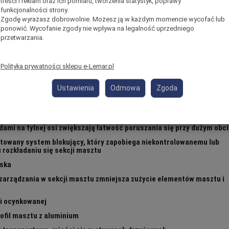
treści i reklam oraz ich pomiaru, tworzenia statystyk, poprawy
funkcjonalności strony.
Zgodę wyrażasz dobrowolnie. Możesz ją w każdym momencie wycofać lub
143
ponowić. Wycofanie zgody nie wpływa na legalność uprzedniego
kg
przetwarzania.
Polityka prywatności sklepu e-Lemar.pl
ukcie:
 jakości
Ustawienia
Odmowa
Zgoda
a narzędzi
z podwójnymi dźwigniami
adami na tylnej osi zwiększają łatwość poruszania się przy dużym obc
towany system blokujący, który zapobiega niekontrolowanemu lub
rozkładaniu się sekcji masztu
ska
zarządzania w sekcji masztu zmniejsza zużycie elementów masztu i
i ocynkowanej
fil masztu z aluminium