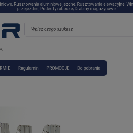
luminiowe, Rusztowania aluminiowe jezdne, Rusztowania elewacyjne, W
przejezdne, Podesty robocze, Drabiny magazynowe
Wyszukaj
76
IRMIE
Regulamin
PROMOCJE
Do pobrania