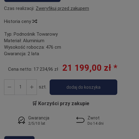
Czas realizacji:
Zweryfikuj przed zakupem
Historia ceny
Typ:
Podnośnik Towarowy
Materiał:
Aluminium
Wysokość robocza:
476 cm
Gwarancja:
2 lata
21 199,00 zł *
Cena netto:
17 234,96 zł
szt.
dodaj do koszyka
🛒 Korzyści przy zakupie
Gwarancja
Zwrot
2/5/10 lat
Do 14 dni