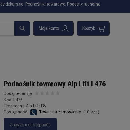
indy dekarskie, Podnośniki towarowe, Podesty ruchome
Podnośnik towarowy Alp Lift L476
Dodaj recenzję:
Kod:
L476.
Producent:
Alp Lift BV
Dostępność:
Towar na zamówienie
(
10
szt.)
Zapytaj o dostępność