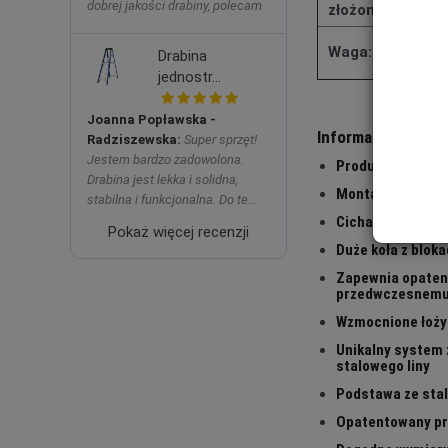
dobrej jakości drabiny, polecam
złożonej:
Waga:
Drabina
jednostr...
Joanna Popławska -
Informacje o prod
Radziszewska:
Super sprzęt!
Jestem bardzo zadowolona.
Produkt wysokiej
Drabina jest lekka i solidna,
Montaż bez użyci
stabilna i funkcjonalna. Do te...
Cicha wciągarka 
Pokaż więcej recenzji
Duże koła z blok
Zapewnia opaten
przedwczesnemu 
Wzmocnione łoży
Unikalny system 
stalowego liny
Podstawa ze stal
Opatentowany pro