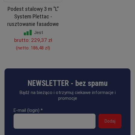
Podest stalowy 3 m "L"
System Plettac -
rusztowanie fasadowe
Jest
brutto:
229,37 zł
(netto:
186,48 zł
)
NEWSLETTER - bez spamu
Bądź na bieżąco i otrzymuj ciekawe informacje i
promocje
E-mail (login)
*