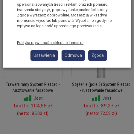
spersonalizowanych treści i reklam oraz ich pomiaru,
tworzenia statystyk, poprawy funkcjonalności strony.
Zgodę wyrażasz dobrowolnie. Możesz ją w każdym
momencie wycofać lub ponowić. Wycofanie zgody nie
wpływa na legalność uprzedniego przetwarzania.
Polityka prywatności sklepu e-Lemar.pl
Ustawienia
Odmowa
Zgoda
Trawers ramy System Plettac -
Stężenie (pole 3) System Plettac
rusztowanie fasadowe
- rusztowanie fasadowe
Jest
Jest
brutto:
104,55 zł
brutto:
89,27 zł
(netto:
85,00 zł
)
(netto:
72,58 zł
)