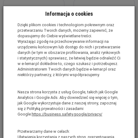
Informacja o cookies
Dzięki plikom cookies i technologiom pokrewnym oraz
przetwarzaniu Twoich danych, możemy zapewnić, że
dopasujemy do Ciebie wyświetlane treści.
Wyrażając zgodę na przechowywanie informacji na
urządzeniu końcowym lub dostęp do nich i przetwarzanie
danych (w tym w obszarze profilowania, analiz rynkowych
i statystycznych) sprawiasz, że łatwiej będzie odnaleźć Ci
w e-lemar.pl dokładnie to, czego szukasz i potrzebujesz.
Administratorem Twoich danych będzie e-lemar.pl oraz
niektórzy partnerzy, z którymi współpracujemy.
Złącze obrotowe System Plettac
Złącze krzyżowe odkuwane
Nasza strona korzysta z usług Google, takich jak Google
- rusztowanie fasadowe
System Plettac - rusztowanie
Analytics i Google Ads. Aby dowiedzieć się więcej o tym,
fasadowe
Jest
jak Google wykorzystuje dane z naszej strony, zapoznaj
Jest
brutto:
20,00 zł
się z Polityką prywatności i zasadami
Google:
https://business.safety.google/privacy/
brutto:
18,46 zł
(netto:
16,26 zł
)
(netto:
15,01 zł
)
Przetwarzamy dane w celach:
Ułatwienia korzystania z naszych stron, prezentowania