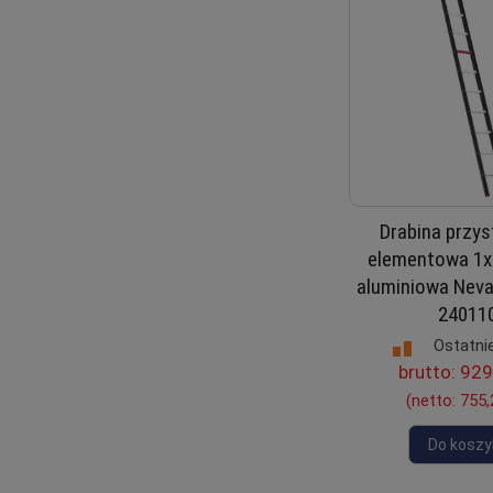
Drabina przy
elementowa 1x
aluminiowa Nev
24011
Ostatnie
brutto:
929
(netto:
755,
Do koszy