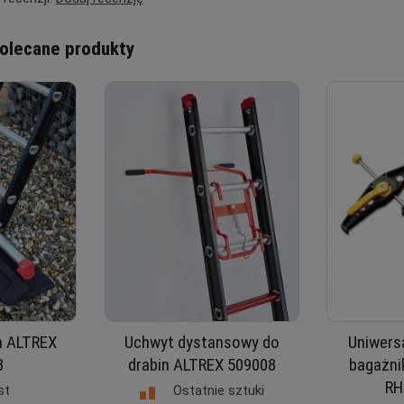
olecane produkty
n ALTREX
Uchwyt dystansowy do
Uniwers
3
drabin ALTREX 509008
bagażn
RH
Ostatnie sztuki
st