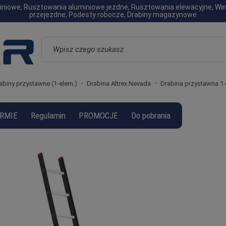
luminiowe, Rusztowania aluminiowe jezdne, Rusztowania elewacyjne, W
przejezdne, Podesty robocze, Drabiny magazynowe
Wyszukaj
abiny przystawne (1-elem.)
Drabina Altrex Nevada
Drabina przystawna 1
IRMIE
Regulamin
PROMOCJE
Do pobrania