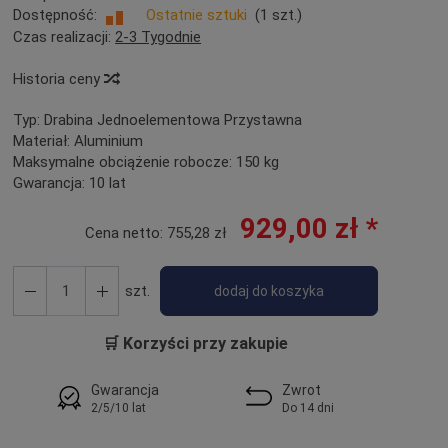
Dostępność:
Ostatnie sztuki
(
1
szt.)
Czas realizacji:
2-3 Tygodnie
Historia ceny
Typ:
Drabina Jednoelementowa Przystawna
Materiał:
Aluminium
Maksymalne obciążenie robocze:
150 kg
Gwarancja:
10 lat
929,00 zł *
Cena netto:
755,28 zł
szt.
dodaj do koszyka
🛒 Korzyści przy zakupie
Gwarancja
Zwrot
2/5/10 lat
Do 14 dni