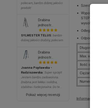
polecam, bardzo dobrej jakości
Szeroka (41 mm)
produkt
Wyposażona w cz
STEP ALTREX) dl
Drabina
wysokości przeb
jednostr...
Odległość międz
SYLWESTER TELUS:
bardzo
Odporna na brud
dobrej jakości drabiny, polecam
Długość po złoże
Drabina
Max. wysokość r
jednostr...
Ilość szczebli
Joanna Popławska -
Radziszewska:
Super sprzęt!
Ciężar kg
Jestem bardzo zadowolona.
Numer katalogow
Drabina jest lekka i solidna,
stabilna i funkcjonalna. Do te...
Pokaż więcej recenzji
Informacje o produ