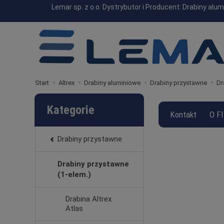
Lemar sp. z o.o. Dystrybutor i Producent: Drabiny a
Start
Altrex
Drabiny aluminiowe
Drabiny przystawne
Dr
Kategorie
Kontakt
O F
Drabiny przystawne
Drabiny przystawne
(1-elem.)
Drabina Altrex
Atlas