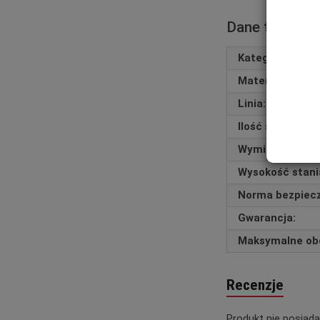
Dane technic
Kategoria:
Materiał:
Linia:
Ilość szczebli:
Wymiary transpo
Wysokość stani
Norma bezpiec
Gwarancja:
Maksymalne obc
Recenzje
Produkt nie posiada