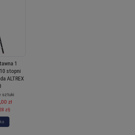
stawna 1
10 stopni
ada ALTREX
0
 sztuki
,00 zł
28 zł
)
ka