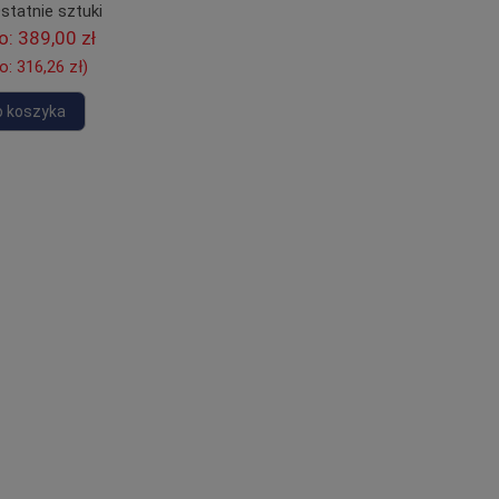
statnie sztuki
o:
389,00 zł
to:
316,26 zł
)
o koszyka