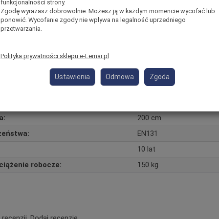
funkcjonalności strony.
Zgodę wyrażasz dobrowolnie. Możesz ją w każdym momencie wycofać lub
zne
ponowić. Wycofanie zgody nie wpływa na legalność uprzedniego
przetwarzania.
Drabina Przystawna
Aluminium
Polityka prywatności sklepu e-Lemar.pl
Profesjonalna
Ustawienia
Odmowa
Zgoda
1x10
rtowe (dł. szer. wys.):
305cm x 42cm x 15cm
a:
200 cm
zeństwa:
EN131
10 lat
iążenie robocze:
150 kg
 recenzji.
Dodaj recenzję