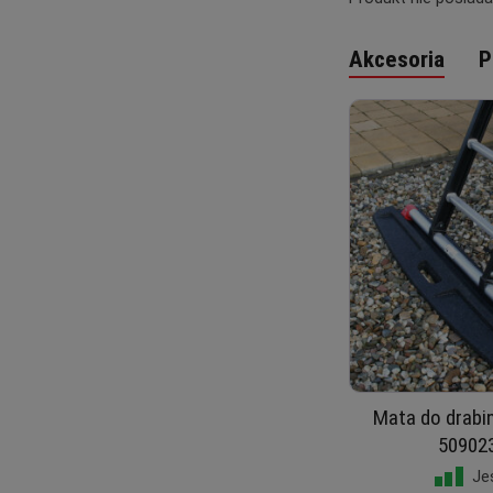
Akcesoria
P
Mata do drabi
50902
Je