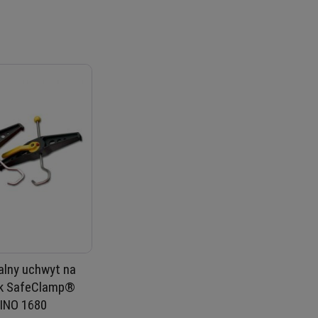
alny uchwyt na
ik SafeClamp®
INO 1680