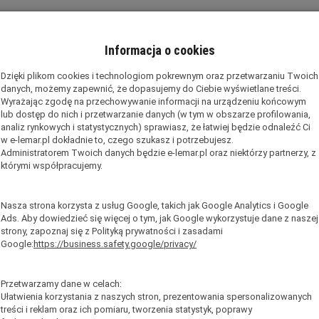
 antypoślizgowa powierzchnia szczebli
erwony stopień Altrex (RED
Informacja o cookies
a wskazania maksymalnej bezpiecznej
ywania
Dzięki plikom cookies i technologiom pokrewnym oraz przetwarzaniu Twoich
danych, możemy zapewnić, że dopasujemy do Ciebie wyświetlane treści.
y szczeblami wynosi 28 cm
Wyrażając zgodę na przechowywanie informacji na urządzeniu końcowym
 czarna powłoka zapobiega zabrudzeniu rąk podczas użytkowania d
lub dostęp do nich i przetwarzanie danych (w tym w obszarze profilowania,
analiz rynkowych i statystycznych) sprawiasz, że łatwiej będzie odnaleźć Ci
niu m
3,05
w e-lemar.pl dokładnie to, czego szukasz i potrzebujesz.
Administratorem Twoich danych będzie e-lemar.pl oraz niektórzy partnerzy, z
obocza m
4,00
którymi współpracujemy.
1x10
Nasza strona korzysta z usług Google, takich jak Google Analytics i Google
7,0
Ads. Aby dowiedzieć się więcej o tym, jak Google wykorzystuje dane z naszej
strony, zapoznaj się z Polityką prywatności i zasadami
y
240110
Google:
https://business.safety.google/privacy/
Przetwarzamy dane w celach:
cencie
Ułatwienia korzystania z naszych stron, prezentowania spersonalizowanych
treści i reklam oraz ich pomiaru, tworzenia statystyk, poprawy