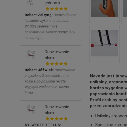
jednostr...
Robert Zeltyng:
Bardzo dobrze
i solidnie wykonana drabina.
W100% spełnia moje
oczekiwania. Dobrze pomyślany
na samej...
Rusztowanie
alum...
Robert Jóźwiak:
Rusztowanie
Nevada jest innow
przyszło w 2 paczkach, rano
kółka a po południu reszta.
unikalny, ergonomi
Wygląda znakomicie. Każda
bardzo wygodna w
firma ...
poprawienia komfo
Profil drabiny po
przed zabrudzeni
Rusztowanie
alum...
Unikalny ergonom
Specjalne zamon
SYLWESTER TELUS: