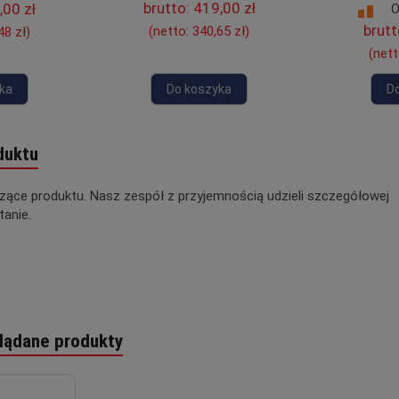
brutto:
419,00 zł
,00 zł
O
brutt
(netto:
340,65 zł
)
48 zł
)
(net
ka
Do koszyka
D
duktu
czące produktu. Nasz zespół z przyjemnością udzieli szczegółowej
tanie.
lądane produkty