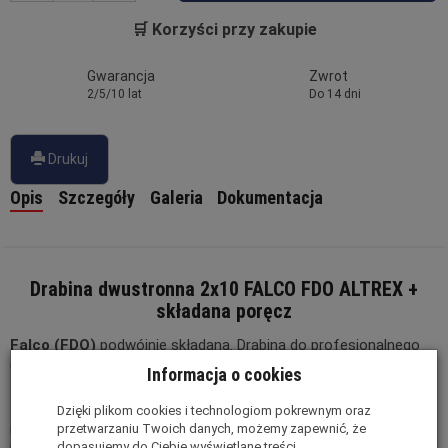
🛒 Korzyści przy zakupie
Gwarancja
Zwrot
2/5/10 lat
Do 14 dni
Drukuj
Opis
Szczegóły
Galeria
Dokumentacja
Drabina dwustronna 2x10 FALCO FDO ALTREX +
składana poręcz
Falco (FDO)
podwójnie składana. Drabina do profesjonalnego
użytku
Informacja o cookies
Falco
jest przeznaczona do intensywnego użytkowania.
Szara powłoka nie tylko wygląda stylowo, ale także jest odporna
Dzięki plikom cookies i technologiom pokrewnym oraz
na zabrudzenia i nie brudzi rąk.
przetwarzaniu Twoich danych, możemy zapewnić, że
dopasujemy do Ciebie wyświetlane treści.