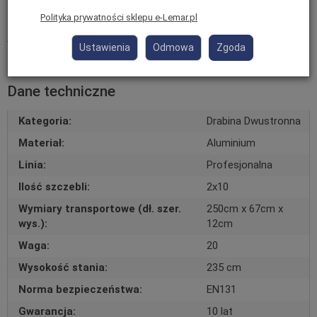
Polityka prywatności sklepu e-Lemar.pl
Informacje o producencie
Ustawienia
Odmowa
Zgoda
Dane techniczne
Kategoria:
Drabina Dwustronna
Materiał:
Aluminium
Linia:
Profesjonalna
Ilość szczebli:
2x10
Wymiary transportowe (dł. szer.
250cm x 67cm x
wys.):
12cm
Waga:
20
Wysokość stania:
235 cm
Norma bezpieczeństwa:
EN131
Gwarancja:
10 lat