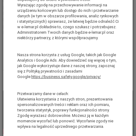
Dzięki wzmocnionym elementom i dużym stopom masz
Wyrażając zgodę na przechowywanie informacji na
pewność stabilnej pracy.
urządzeniu końcowym lub dostęp do nich i przetwarzanie
Po złożeniu drabina jest kompaktowa i łatwa w transporcie.
danych (w tym w obszarze profilowania, analiz rynkowych
Dzięki zabezpieczeniu przed samoczynnym rozkładaniem masz
i statystycznych) sprawiasz, że łatwiej będzie odnaleźć Ci
pewność, że drabina nie rozłoży się w niekontrolowany sposób.
w e-lemar.pl dokładnie to, czego szukasz i potrzebujesz.
Dodatkowo, dzięki dużym antypoślizgowym stopom, stoisz
Administratorem Twoich danych będzie e-lemar.pl oraz
niektórzy partnerzy, z którymi współpracujemy.
stabilnie i pewnie.
Do drabin FDO 2x10 dodawana jest składana poręcz
Nasza strona korzysta z usług Google, takich jak Google
zabezpieczająca.
Analytics i Google Ads. Aby dowiedzieć się więcej o tym,
jak Google wykorzystuje dane z naszej strony, zapoznaj
Waga około 18 kg
się z Polityką prywatności i zasadami
Google:
https://business.safety.google/privacy/
Przetwarzamy dane w celach:
Ułatwienia korzystania z naszych stron, prezentowania
spersonalizowanych treści i reklam oraz ich pomiaru,
tworzenia statystyk, poprawy funkcjonalności strony.
Zgodę wyrażasz dobrowolnie. Możesz ją w każdym
momencie wycofać lub ponowić. Wycofanie zgody nie
wpływa na legalność uprzedniego przetwarzania.