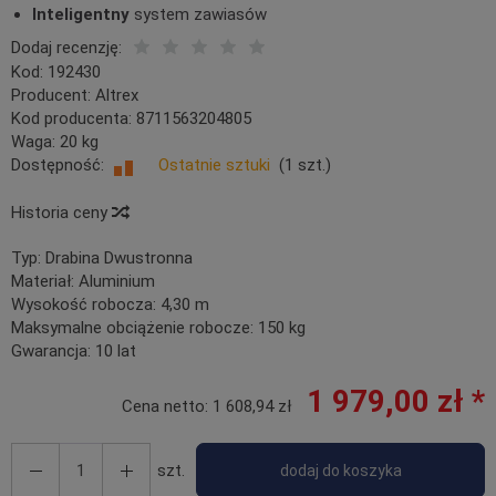
Inteligentny
system zawiasów
Dodaj recenzję:
Kod:
192430
Producent:
Altrex
Kod producenta:
8711563204805
Waga:
20
kg
Dostępność:
Ostatnie sztuki
(
1
szt.)
Historia ceny
Typ:
Drabina Dwustronna
Materiał:
Aluminium
Wysokość robocza:
4,30 m
Maksymalne obciążenie robocze:
150 kg
Gwarancja:
10 lat
1 979,00 zł *
Cena netto:
1 608,94 zł
szt.
dodaj do koszyka