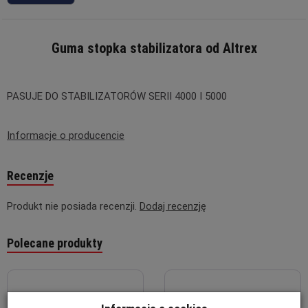
Guma stopka stabilizatora od
Altrex
PASUJE DO STABILIZATORÓW SERII 4000 I 5000
Informacje o producencie
Recenzje
Produkt nie posiada recenzji.
Dodaj recenzję
Polecane produkty