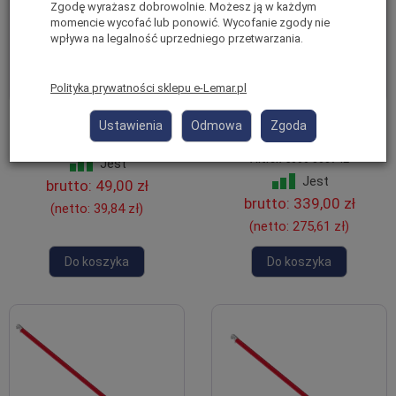
Zgodę wyrażasz dobrowolnie. Możesz ją w każdym
momencie wycofać lub ponowić. Wycofanie zgody nie
wpływa na legalność uprzedniego przetwarzania.
Polityka prywatności sklepu e-Lemar.pl
Zamek podestu z klapą serii 4000
Stężenie ukośne, skos 305 cm
Ustawienia
Odmowa
Zgoda
i 5000 ALTREX 733832
rusztowania aluminiowego
Altrex 5000 303742
Jest
Jest
brutto:
49,00 zł
brutto:
339,00 zł
(netto:
39,84 zł
)
(netto:
275,61 zł
)
Do koszyka
Do koszyka