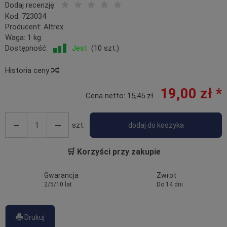
Dodaj recenzję:
Kod:
723034
Producent:
Altrex
Waga:
1
kg
Dostępność:
Jest
(
10
szt.)
Historia ceny
19,00 zł *
Cena netto:
15,45 zł
szt.
dodaj do koszyka
🛒 Korzyści przy zakupie
Gwarancja
Zwrot
2/5/10 lat
Do 14 dni
Drukuj