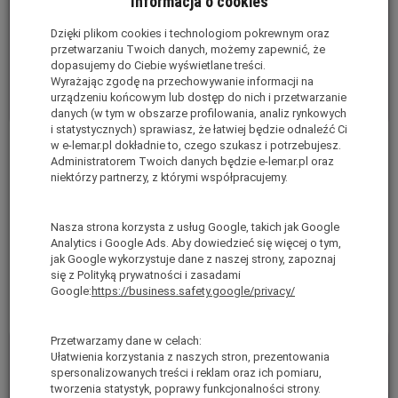
Informacja o cookies
Dzięki plikom cookies i technologiom pokrewnym oraz
przetwarzaniu Twoich danych, możemy zapewnić, że
dopasujemy do Ciebie wyświetlane treści.
Wyrażając zgodę na przechowywanie informacji na
urządzeniu końcowym lub dostęp do nich i przetwarzanie
danych (w tym w obszarze profilowania, analiz rynkowych
i statystycznych) sprawiasz, że łatwiej będzie odnaleźć Ci
Zawias włazu podestu serii 4000 i
Zapięcie podpory stabilizatora
w e-lemar.pl dokładnie to, czego szukasz i potrzebujesz.
5000 ALTREX 733805
teleskopowego serii 5000
Administratorem Twoich danych będzie e-lemar.pl oraz
niektórzy partnerzy, z którymi współpracujemy.
ALTREX 733602
Jest
Jest
brutto:
39,00 zł
brutto:
109,00 zł
Nasza strona korzysta z usług Google, takich jak Google
(netto:
31,71 zł
)
Analytics i Google Ads. Aby dowiedzieć się więcej o tym,
(netto:
88,62 zł
)
jak Google wykorzystuje dane z naszej strony, zapoznaj
się z Polityką prywatności i zasadami
Do koszyka
Do koszyka
Google:
https://business.safety.google/privacy/
Przetwarzamy dane w celach:
Ułatwienia korzystania z naszych stron, prezentowania
spersonalizowanych treści i reklam oraz ich pomiaru,
tworzenia statystyk, poprawy funkcjonalności strony.