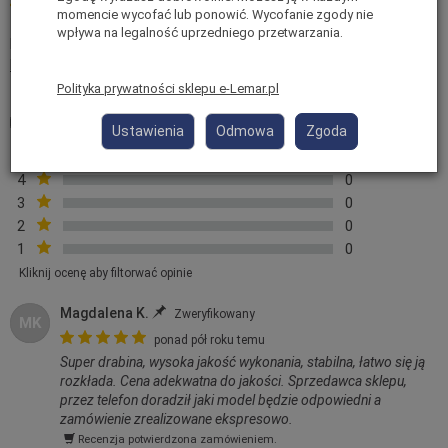
5
momencie wycofać lub ponowić. Wycofanie zgody nie
wpływa na legalność uprzedniego przetwarzania.
Liczba wystawionych ocen: 1
Dodaj recenzję
Polityka prywatności sklepu e-Lemar.pl
Pokaż tylko opinie potwierdzone zakupem
Ustawienia
Odmowa
Zgoda
5
1
4
0
3
0
2
0
1
0
Kliknij ocenę aby filtorwać opinie
Magdalena K.
Zweryfikowany
MK
ponad pół roku temu
Super drabina, wysoka jakość wykonania, stabilna, łatwo się ją
rozkłada. Cena adekwatna do jakości. Sprzedawca sklepu,
przez telefon doradził jaki model będzie odpowiedni a
zamówienie zrealizowane ekspresowo.
Recenzja potwierdzona zamówieniem.