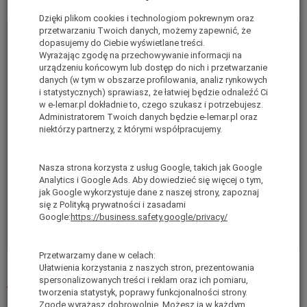
Dane techniczne
Dzięki plikom cookies i technologiom pokrewnym oraz
przetwarzaniu Twoich danych, możemy zapewnić, że
Kategoria:
Drabina Przegubowa
dopasujemy do Ciebie wyświetlane treści.
Materiał:
Aluminium
Wyrażając zgodę na przechowywanie informacji na
urządzeniu końcowym lub dostęp do nich i przetwarzanie
Linia:
Profesjonalna
danych (w tym w obszarze profilowania, analiz rynkowych
i statystycznych) sprawiasz, że łatwiej będzie odnaleźć Ci
Ilość szczebli:
4x5
w e-lemar.pl dokładnie to, czego szukasz i potrzebujesz.
Wymiary transportowe (dł. szer.
169cm x 59cm x
Administratorem Twoich danych będzie e-lemar.pl oraz
niektórzy partnerzy, z którymi współpracujemy.
wys.):
22cm
Waga:
17
Nasza strona korzysta z usług Google, takich jak Google
Wysokość stania:
473 cm
Analytics i Google Ads. Aby dowiedzieć się więcej o tym,
jak Google wykorzystuje dane z naszej strony, zapoznaj
Norma bezpieczeństwa:
EN131
się z Polityką prywatności i zasadami
Gwarancja:
5 lat
Google:
https://business.safety.google/privacy/
Maksymalne obciążenie robocze:
150 kg
Przetwarzamy dane w celach:
Ułatwienia korzystania z naszych stron, prezentowania
Recenzje
spersonalizowanych treści i reklam oraz ich pomiaru,
tworzenia statystyk, poprawy funkcjonalności strony.
Zgodę wyrażasz dobrowolnie. Możesz ją w każdym