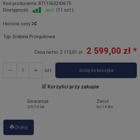
Kod producenta:
8711563243675
Dostępność:
Jest
(
11
szt.)
Historia ceny
Typ:
Drabina Przegubowa
2 599,00 zł *
Cena netto:
2 113,01 zł
szt.
dodaj do koszyka
🛒 Korzyści przy zakupie
Gwarancja
Zwrot
2/5/10 lat
Do 14 dni
Drukuj