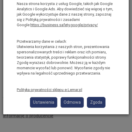
Wykonana z
włókna szklanego
– idealna do pracy przy
Nasza strona korzysta z usług Google, takich jak Google
Analytics i Google Ads. Aby dowiedzieć się więcej o tym,
instalacjach elektrycznych (materiał nieprzewodzący).
jak Google wykorzystuje dane z naszej strony, zapoznaj
Duży podest roboczy o wymiarach
ok. 48 x 45 [cm]
się z Polityką prywatności i zasadami
zapewnia komfort i stabilność pracy.
Google:
https://business.safety.google/privacy/
Zintegrowane
barierki 360°
oraz bramka zwiększają
bezpieczeństwo użytkownika.
Szerokie, antypoślizgowe stopnie zapewniają pewne wejście i
Przetwarzamy dane w celach:
zejście z drabiny.
Ułatwienia korzystania z naszych stron, prezentowania
spersonalizowanych treści i reklam oraz ich pomiaru,
System
Ground Cue®
informuje użytkownika o ostatnim
tworzenia statystyk, poprawy funkcjonalności strony.
stopniu.
Zgodę wyrażasz dobrowolnie. Możesz ją w każdym
Wyposażona w
półkę narzędziową
na narzędzia i akcesoria.
momencie wycofać lub ponowić. Wycofanie zgody nie
Solidna konstrukcja przemysłowa przeznaczona do
wpływa na legalność uprzedniego przetwarzania.
intensywnego użytkowania.
Dopuszczalne obciążenie drabiny:
150 kg.
Spełnia normy bezpieczeństwa
EN 131
Polityka prywatności sklepu e-Lemar.pl
WAGA: ok. 13 kg
Ustawienia
Odmowa
Zgoda
Informacje o producencie