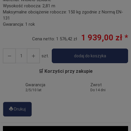
Wysokość robocza:
2,81 m
Maksymalne obciążenie robocze:
150 kg zgodnie z Normą EN-
131
Gwarancja:
1 rok
1 939,00 zł *
Cena netto:
1 576,42 zł
szt.
dodaj do koszyka
🛒 Korzyści przy zakupie
Gwarancja
Zwrot
2/5/10 lat
Do 14 dni
Drukuj