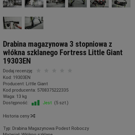
Drabina magazynowa 3 stopniowa z
włókna szklanego Fortress Little Giant
19303EN
Dodaj recenzję:
Kod:
19303EN
Producent:
Little Giant
Kod producenta:
5708375222335
Waga:
13
kg
Dostępność:
Jest
(
5
szt.)
Historia ceny
Typ:
Drabina Magazynowa Podest Roboczy
Materiał:
Włókno szklane