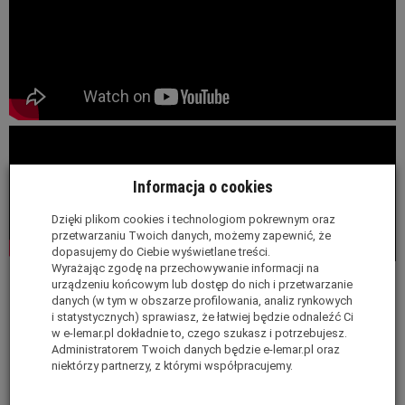
Informacja o cookies
Dzięki plikom cookies i technologiom pokrewnym oraz
przetwarzaniu Twoich danych, możemy zapewnić, że
dopasujemy do Ciebie wyświetlane treści.
Wyrażając zgodę na przechowywanie informacji na
urządzeniu końcowym lub dostęp do nich i przetwarzanie
Drabina magazynowa z włókna szklanego
3
danych (w tym w obszarze profilowania, analiz rynkowych
stopniowa Fortress Little Giant 19303EN
i statystycznych) sprawiasz, że łatwiej będzie odnaleźć Ci
w e-lemar.pl dokładnie to, czego szukasz i potrzebujesz.
Fortress Little Giant posiada szereg unikalnych cech.
Administratorem Twoich danych będzie e-lemar.pl oraz
niektórzy partnerzy, z którymi współpracujemy.
Fortress
to profesjonalna drabina platformowa wyposażona
w barierki oraz bramkę bezpieczeństwa.