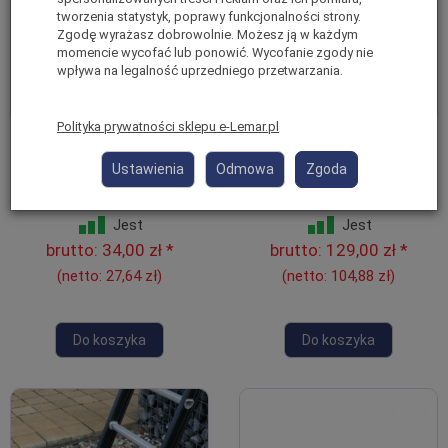
tworzenia statystyk, poprawy funkcjonalności strony.
Zgodę wyrażasz dobrowolnie. Możesz ją w każdym
momencie wycofać lub ponowić. Wycofanie zgody nie
wpływa na legalność uprzedniego przetwarzania.
Polityka prywatności sklepu e-Lemar.pl
Uniwersalny hak na wiadro
Pojemnik na narzędzia do
do drabin aluminiowych
drabin aluminiowych
Ustawienia
Odmowa
Zgoda
wielofunkcyjnych 0145
wielofunkcyjnych 0186
Jest
Jest
brutto:
34,00 zł
*
brutto:
129,00 zł
*
(netto:
27,64 zł
)
(netto:
104,88 zł
)
Do koszyka
Do koszyka