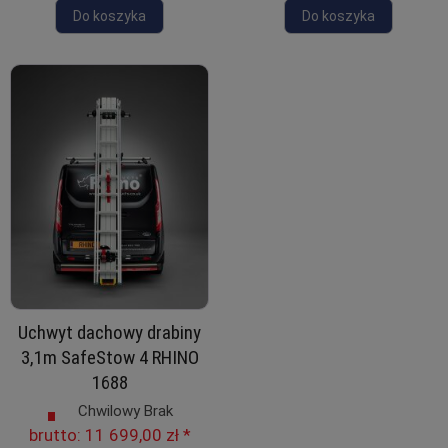
Do koszyka
Do koszyka
Uchwyt dachowy drabiny
3,1m SafeStow 4 RHINO
1688
Chwilowy Brak
brutto:
11 699,00 zł
*