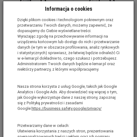
Informacja o cookies
Dzięki plikom cookies i technologiom pokrewnym oraz
Drabina rozstawno
Drabina rozstawno
przetwarzaniu Twoich danych, możemy zapewnić, że
przystawna 2x12 stopni
przystawna 2x14 stopni
dopasujemy do Ciebie wyświetlane treści.
Wyrażając zgodę na przechowywanie informacji na
aluminiowa Nevada
aluminiowa Nevada
urządzeniu końcowym lub dostęp do nich i przetwarzanie
ALTREX 242212
ALTREX 242214
danych (w tym w obszarze profilowania, analiz rynkowych
i statystycznych) sprawiasz, że łatwiej będzie odnaleźć Ci
Ostatnie sztuki
Chwilowy Brak
w e-lemar.pl dokładnie to, czego szukasz i potrzebujesz.
brutto:
3 039,00 zł
*
brutto:
2 569,00 zł
*
Administratorem Twoich danych będzie e-lemar.pl oraz
niektórzy partnerzy, z którymi współpracujemy.
(netto:
2 470,73 zł
)
(netto:
2 088,62 zł
)
Do koszyka
Do koszyka
Nasza strona korzysta z usług Google, takich jak Google
Analytics i Google Ads. Aby dowiedzieć się więcej o tym,
jak Google wykorzystuje dane z naszej strony, zapoznaj
się z Polityką prywatności i zasadami
Google:
https://business.safety.google/privacy/
Przetwarzamy dane w celach:
Ułatwienia korzystania z naszych stron, prezentowania
spersonalizowanych treści i reklam oraz ich pomiaru,