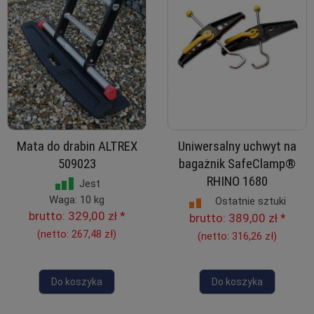
Mata do drabin ALTREX
Uniwersalny uchwyt na
509023
bagażnik SafeClamp®
RHINO 1680
Jest
Waga: 10 kg
Ostatnie sztuki
brutto:
329,00 zł
*
brutto:
389,00 zł
*
(netto:
267,48 zł
)
(netto:
316,26 zł
)
Do koszyka
Do koszyka