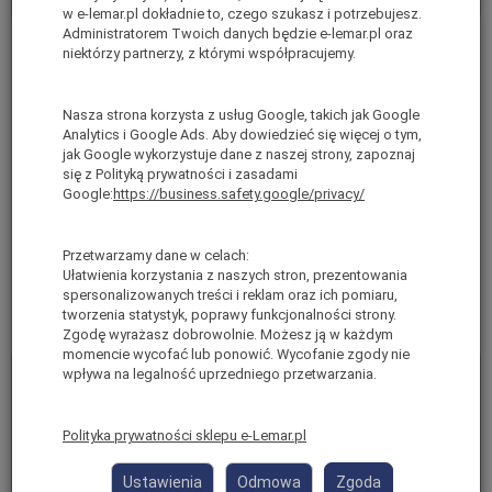
w e-lemar.pl dokładnie to, czego szukasz i potrzebujesz.
Administratorem Twoich danych będzie e-lemar.pl oraz
Drabina dwustronna 2x4
Drabina dwustronna 2x5
niektórzy partnerzy, z którymi współpracujemy.
stopnie aluminiowa
stopnie aluminiowa
Taurus Tdo ALTREX
Taurus Tdo ALTREX
Nasza strona korzysta z usług Google, takich jak Google
192504
192505
Analytics i Google Ads. Aby dowiedzieć się więcej o tym,
jak Google wykorzystuje dane z naszej strony, zapoznaj
Chwilowy Brak
Jest
się z Polityką prywatności i zasadami
Waga: 9 kg
Waga: 9 kg
Google:
https://business.safety.google/privacy/
brutto:
1 209,00 zł
*
brutto:
1 059,00 zł
*
(netto:
982,93 zł
)
(netto:
860,98 zł
)
Przetwarzamy dane w celach:
Ułatwienia korzystania z naszych stron, prezentowania
Do koszyka
Do koszyka
spersonalizowanych treści i reklam oraz ich pomiaru,
tworzenia statystyk, poprawy funkcjonalności strony.
Zgodę wyrażasz dobrowolnie. Możesz ją w każdym
momencie wycofać lub ponowić. Wycofanie zgody nie
wpływa na legalność uprzedniego przetwarzania.
Polityka prywatności sklepu e-Lemar.pl
Ustawienia
Odmowa
Zgoda