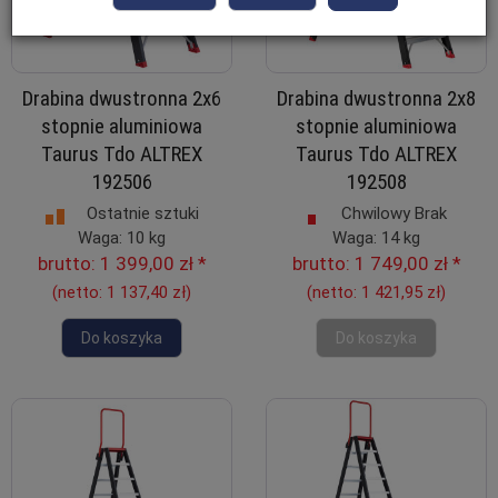
Drabina dwustronna 2x6
Drabina dwustronna 2x8
stopnie aluminiowa
stopnie aluminiowa
Taurus Tdo ALTREX
Taurus Tdo ALTREX
192506
192508
Ostatnie sztuki
Chwilowy Brak
Waga: 14 kg
Waga: 10 kg
brutto:
1 749,00 zł
*
brutto:
1 399,00 zł
*
(netto:
1 421,95 zł
)
(netto:
1 137,40 zł
)
Do koszyka
Do koszyka