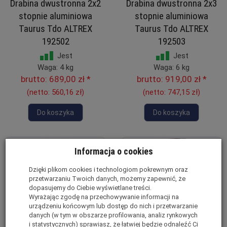
Drabina dwustronna 2x2
Drabina dwustronna 2x3
stopnie aluminiowa
stopnie aluminiowa
Taurus Tdo ALTREX
Taurus Tdo ALTREX
192502
192503
Jest
Jest
Waga: 4 kg
Waga: 6 kg
brutto:
689,00 zł
*
brutto:
919,00 zł
*
(netto:
560,16 zł
)
(netto:
747,15 zł
)
Do koszyka
Do koszyka
Informacja o cookies
Dzięki plikom cookies i technologiom pokrewnym oraz
przetwarzaniu Twoich danych, możemy zapewnić, że
dopasujemy do Ciebie wyświetlane treści.
Wyrażając zgodę na przechowywanie informacji na
urządzeniu końcowym lub dostęp do nich i przetwarzanie
danych (w tym w obszarze profilowania, analiz rynkowych
i statystycznych) sprawiasz, że łatwiej będzie odnaleźć Ci